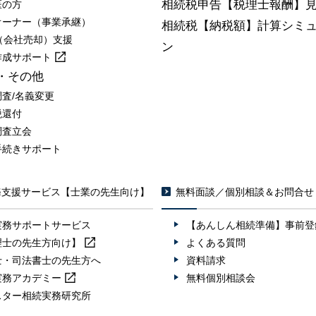
相続税申告【税理士報酬】
医の方
オーナー（事業承継）
相続税【納税額】計算シミ
A（会社売却）支援
ン
作成
サポート
・その他
調査/名義変更
税還付
調査立会
手続きサポート
務支援サービス【士業の先生向け】
無料面談／個別相談＆お問合せ
実務サポートサービス
【あんしん相続準備】事前登
理士の先生方向け】
よくある質問
士・司法書士の先生方へ
資料請求
実務
アカデミー
無料個別相談会
スター相続実務研究所