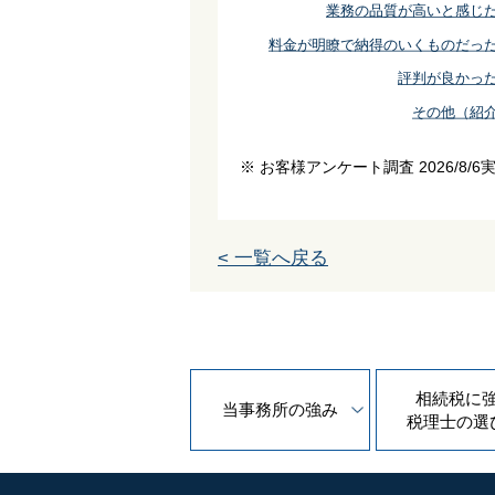
業務の品質が高いと感じ
料金が明瞭で納得のいくものだっ
評判が良かっ
その他（紹
※ お客様アンケート調査 2026/8/6
< 一覧へ戻る
相続税に
当事務所の
強み
税理士の
選