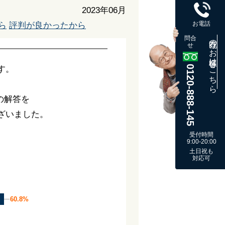
2023年06月
お電話
ら
評判が良かったから
問合
既存のお客様はこちら
せ
0120-888-145
す。
の解答を
ざいました。
受付時間
9:00-20:00
土日祝も
対応可
60.8%
60.8%