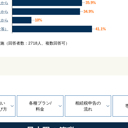
35.9%
35.9%
たから
34.9%
34.9%
たから
10%
10%
たから
41.1%
41.1%
介等）
実施
（回答者数：2718人、複数回答可）
強い
各種プラン/
相続税申告の
び方
料金
流れ