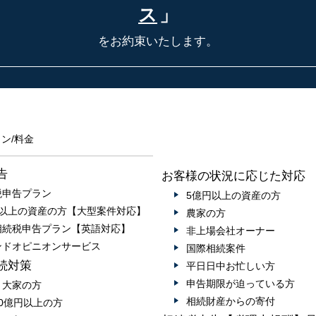
ス
」
をお約束いたします。
ン/料金
告
お客様の状況に応じた対応
税申告プラン
5億円以上の資産の方
円以上の資産の方【大型案件対応】
農家の方
相続税申告プラン【英語対応】
非上場会社オーナー
ンドオピニオンサービス
国際相続案件
続対策
平日日中お忙しい方
申告期限が迫っている方
・大家の方
相続財産からの寄付
0億円以上の方