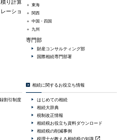
見積り計算
＋
東海
ュレーショ
＋
関西
＋
中国・四国
＋
九州
専門部
財産コンサルティング部
国際相続専門部署
相続に関するお役立ち情報
録割引制度
はじめての相続
相続大辞典
税制改正情報
相続税お役立ち資料ダウンロード
相続税の削減事例
税理士が教える
相続税の知識