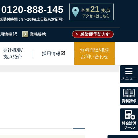
0120-888-145
21
全国
拠点
アクセスはこちら
話受付時間：9〜20時(土日祝も対応可)
感染症予防方針
用情報
業務提携
会社概要/
無料面談/相談
採用情
報
拠点紹介
お問い合わせ
toggl
navig
資料請求
料金計算
ツール