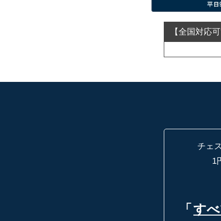
チェ
1
「
すべ