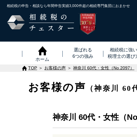
相続税の申告・相談なら年間申告実績3,000件超の
相続専門集団におまかせ
年間相続税
申告件数
3076
※
件
業界トップ
クラス
選ばれる
相続税に強
6つの強み
税理士
の
選び
ホーム
TOP
お客様の声
神奈川 60代・女性（No.2097）
お客様の声
（神奈川 60
神奈川 60代・女性（No.