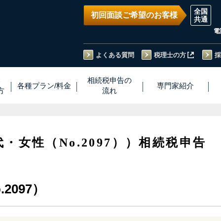
初回面談ご希望のお客様
電
よくある質問
税理士の方
採
い
相続税
申告
の
各種プラン
/
料金
専門家
紹介
方
流れ
代・女性（No.2097））相続税申告
2097）