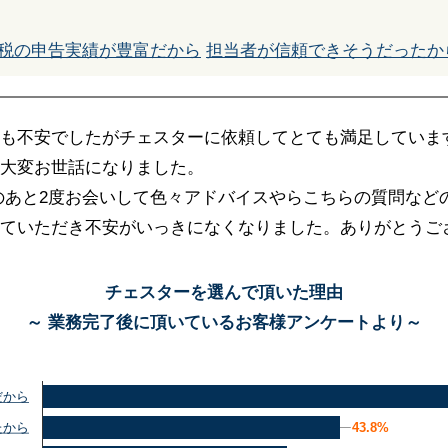
税の申告実績が豊富だから
担当者が信頼できそうだったか
も不安でしたがチェスターに依頼してとても満足していま
大変お世話になりました。
そのあと2度お会いして色々アドバイスやらこちらの質問など
ていただき不安がいっきになくなりました。ありがとうご
チェスターを選んで頂いた理由
～ 業務完了後に頂いているお客様アンケートより～
だから
43.8%
43.8%
たから