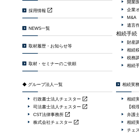
開業
企業
採用情報
M&
遺言
NEWS一覧
相続手続
財産
取材履歴・お知らせ等
相続
税務
取材・セミナーのご依頼
相続
◆ グループ法人一覧
相続実
行政書士法人
チェスター
相続
司法書士法人
チェスター
【税
CST法律事務所
弁護
株式会社
チェスター
相続
チェ