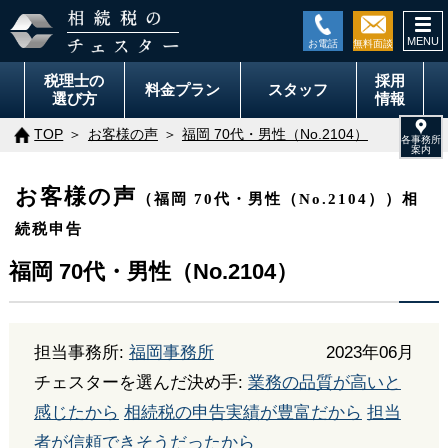
togg
navi
税理士の
採用
料金
プラン
スタッフ
選び方
情報
TOP
お客様の声
福岡 70代・男性（No.2104）
お客様の声
（福岡 70代・男性（No.2104））相
続税申告
福岡 70代・男性（No.2104）
担当事務所:
福岡事務所
2023年06月
チェスターを選んだ決め手:
業務の品質が高いと
感じたから
相続税の申告実績が豊富だから
担当
者が信頼できそうだったから