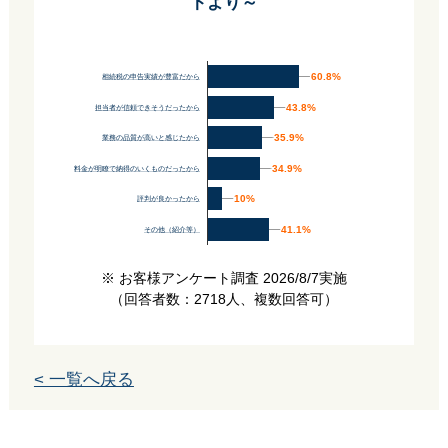
トより～
60.8%
60.8%
相続税の申告実績が豊富だから
43.8%
43.8%
担当者が信頼できそうだったから
35.9%
35.9%
業務の品質が高いと感じたから
34.9%
34.9%
料金が明瞭で納得のいくものだったから
10%
10%
評判が良かったから
41.1%
41.1%
その他（紹介等）
※ お客様アンケート調査 2026/8/7実施
（回答者数：2718人、複数回答可）
< 一覧へ戻る