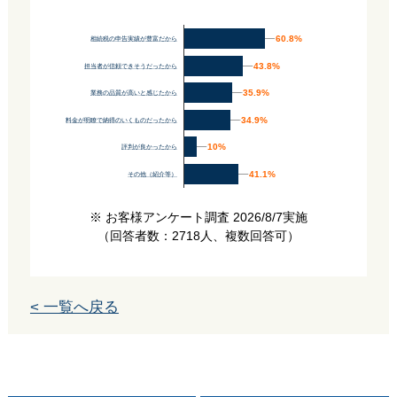
60.8%
60.8%
相続税の申告実績が豊富だから
43.8%
43.8%
担当者が信頼できそうだったから
35.9%
35.9%
業務の品質が高いと感じたから
34.9%
34.9%
料金が明瞭で納得のいくものだったから
10%
10%
評判が良かったから
41.1%
41.1%
その他（紹介等）
※ お客様アンケート調査 2026/8/7実施
（回答者数：2718人、複数回答可）
< 一覧へ戻る