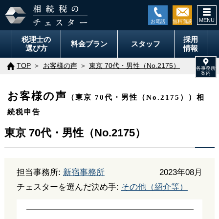
togg
navi
税理士の
採用
料金
プラン
スタッフ
選び方
情報
TOP
お客様の声
東京 70代・男性（No.2175）
お客様の声
（東京 70代・男性（No.2175））相
続税申告
東京 70代・男性（No.2175）
担当事務所:
新宿事務所
2023年08月
チェスターを選んだ決め手:
その他（紹介等）