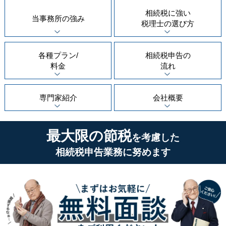
相続税に強い
当事務所の
強み
税理士の
選び方
各種プラン/
相続税申告の
料金
流れ
専門家紹介
会社概要
最大限の節税
を考慮した
相続税申告業務に努めます