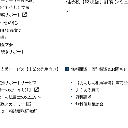
オーナー（事業承継）
相続税【納税額】計算シミ
A（会社売却）支援
ン
作成
サポート
・その他
調査/名義変更
税還付
調査立会
手続きサポート
務支援サービス【士業の先生向け】
無料面談／個別相談＆お問合せ
実務サポートサービス
【あんしん相続準備】事前登
理士の先生方向け】
よくある質問
士・司法書士の先生方へ
資料請求
実務
アカデミー
無料個別相談会
スター相続実務研究所