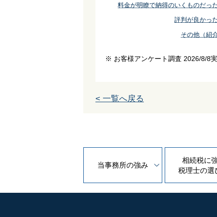
料金が明瞭で納得のいくものだっ
評判が良かっ
その他（紹
※ お客様アンケート調査 2026/8/8
< 一覧へ戻る
相続税に
当事務所の
強み
税理士の
選