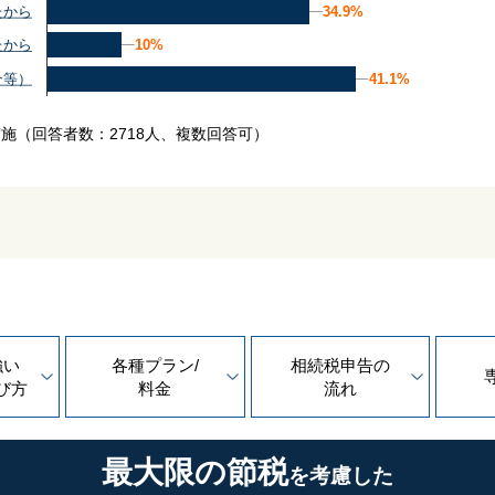
34.9%
34.9%
たから
10%
10%
たから
41.1%
41.1%
介等）
実施
（回答者数：2718人、複数回答可）
強い
各種プラン/
相続税申告の
び方
料金
流れ
最大限の節税
を考慮した