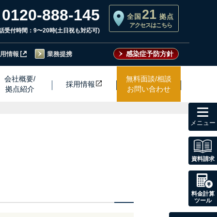
0120-888-145
21
全国
拠点
アクセスはこちら
話受付時間：9〜20時(土日祝も対応可)
感染症予防方針
用情報
業務提携
会社概要/
無料面談/相談
採用情
報
拠点紹介
お問い合わせ
toggl
navig
資料請求
料金計算
ツール