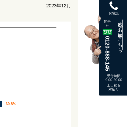
2023年12月
お電話
問合
既存のお客様はこちら
せ
0120-888-145
受付時間
9:00-20:00
土日祝も
対応可
60.8%
60.8%