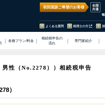
初回面談ご希望のお客様
電
よくある質問
税理士の方
採
い
相続税
申告
の
各種プラン
/
料金
専門家
紹介
方
流れ
・男性（No.2278））相続税申告
278）