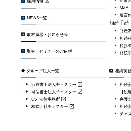
企業
採用情報
M&
遺言
NEWS一覧
相続手続
財産
取材履歴・お知らせ等
相続
税務
取材・セミナーのご依頼
相続
◆ グループ法人一覧
相続実
行政書士法人
チェスター
相続
司法書士法人
チェスター
【税
CST法律事務所
弁護
株式会社
チェスター
相続
チェ