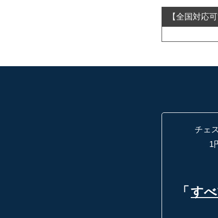
チェ
1
「
すべ