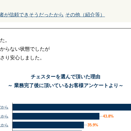
者が信頼できそうだったから
その他（紹介等）
た。
からない状態でしたが
さり安心しました。
チェスターを選んで頂いた理由
～ 業務完了後に頂いているお客様アンケートより～
だから
43.8%
43.8%
たから
35.9%
35.9%
たから