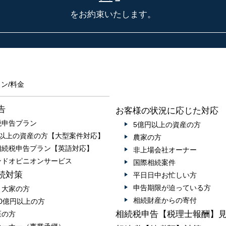
をお約束いたします。
ン/料金
告
お客様の状況に応じた対応
税申告プラン
5億円以上の資産の方
円以上の資産の方【大型案件対応】
農家の方
相続税申告プラン【英語対応】
非上場会社オーナー
ンドオピニオンサービス
国際相続案件
続対策
平日日中お忙しい方
申告期限が迫っている方
・大家の方
相続財産からの寄付
0億円以上の方
相続税申告【税理士報酬】
医の方