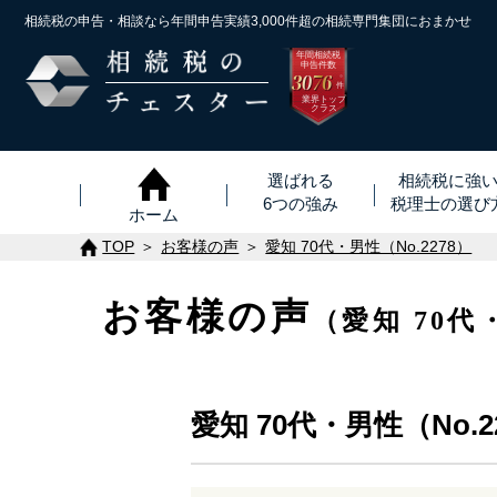
相続税の申告・相談なら年間申告実績3,000件超の
相続専門集団におまかせ
年間相続税
申告件数
3076
※
件
業界トップ
クラス
選ばれる
相続税に強
6つの強み
税理士
の
選び
ホーム
TOP
お客様の声
愛知 70代・男性（No.2278）
お客様の声
（愛知 70代
愛知 70代・男性（No.2