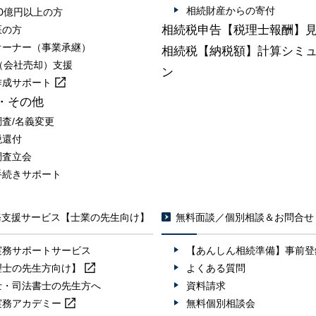
相続財産からの寄付
0億円以上の方
相続税申告【税理士報酬】
医の方
オーナー（事業承継）
相続税【納税額】計算シミ
A（会社売却）支援
ン
作成
サポート
・その他
調査/名義変更
税還付
調査立会
手続きサポート
務支援サービス【士業の先生向け】
無料面談／個別相談＆お問合せ
実務サポートサービス
【あんしん相続準備】事前登
理士の先生方向け】
よくある質問
士・司法書士の先生方へ
資料請求
実務
アカデミー
無料個別相談会