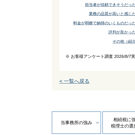
担当者が信頼できそうだっ
業務の品質が高いと感じ
料金が明瞭で納得のいくものだっ
評判が良かっ
その他（紹
※ お客様アンケート調査 2026/8/7
< 一覧へ戻る
相続税に
当事務所の
強み
税理士の
選