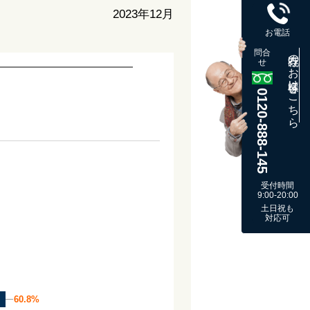
2023年12月
お電話
問合
既存のお客様はこちら
せ
0120-888-145
受付時間
9:00-20:00
土日祝も
対応可
60.8%
60.8%