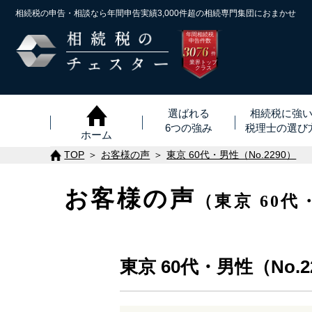
相続税の申告・相談なら年間申告実績3,000件超の
相続専門集団におまかせ
年間相続税
申告件数
3076
※
件
業界トップ
クラス
選ばれる
相続税に強
6つの強み
税理士
の
選び
ホーム
TOP
お客様の声
東京 60代・男性（No.2290）
お客様の声
（東京 60代
東京 60代・男性（No.2