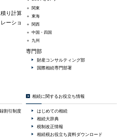
＋
関東
見積り計算
＋
東海
ュレーショ
＋
関西
＋
中国・四国
＋
九州
専門部
財産コンサルティング部
国際相続専門部署
相続に関するお役立ち情報
録割引制度
はじめての相続
相続大辞典
税制改正情報
相続税お役立ち資料ダウンロード