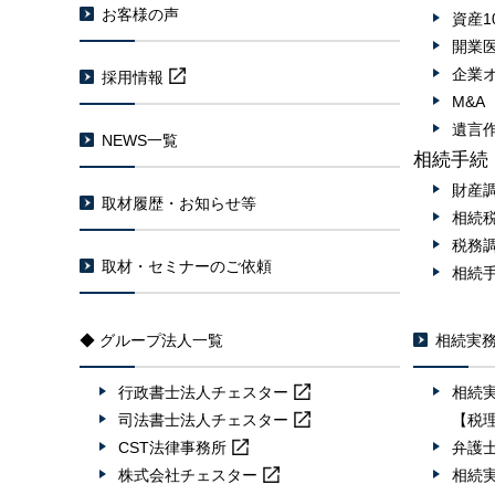
お客様の声
資産1
開業
企業
採用情報
M&
遺言
NEWS一覧
相続手続
財産
取材履歴・お知らせ等
相続
税務
取材・セミナーのご依頼
相続
◆ グループ法人一覧
相続実
行政書士法人
チェスター
相続
司法書士法人
チェスター
【税
CST法律事務所
弁護
株式会社
チェスター
相続