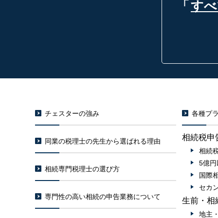
「
すべ
チェスターの強み
各種プラ
相続税申
同業の税理士の先生から選ばれる理由
相続
5億
相続専門税理士の選び方
国際
セカ
専門性の高い相続の申告業務について
生前・相
地主