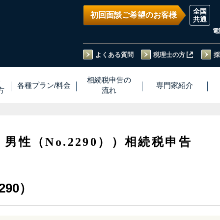
初回面談ご希望のお客様
電
よくある質問
税理士の方
採
い
相続税
申告
の
各種プラン
/
料金
専門家
紹介
方
流れ
・男性（No.2290））相続税申告
290）