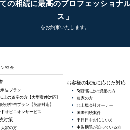
ての相続に最高の
プロフェッショナ
ス
」
をお約束いたします。
ン/料金
告
お客様の状況に応じた対応
税申告プラン
5億円以上の資産の方
円以上の資産の方【大型案件対応】
農家の方
相続税申告プラン【英語対応】
非上場会社オーナー
ンドオピニオンサービス
国際相続案件
続対策
平日日中お忙しい方
申告期限が迫っている方
・大家の方