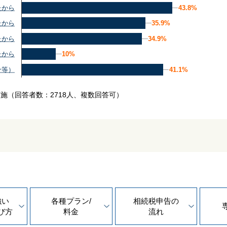
43.8%
43.8%
たから
35.9%
35.9%
たから
34.9%
34.9%
たから
10%
10%
たから
41.1%
41.1%
介等）
実施
（回答者数：2718人、複数回答可）
強い
各種プラン/
相続税申告の
び方
料金
流れ