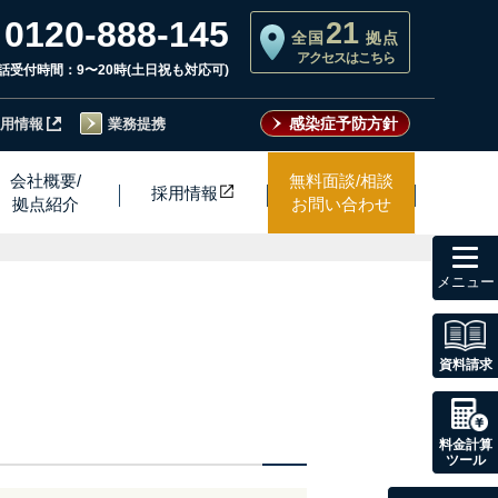
0120-888-145
21
全国
拠点
アクセスはこちら
話受付時間：9〜20時(土日祝も対応可)
感染症予防方針
用情報
業務提携
会社概要/
無料面談/相談
採用情
報
拠点紹介
お問い合わせ
toggl
navig
資料請求
料金計算
ツール