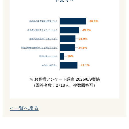
60.8%
60.8%
相続税の申告実績が豊富だから
43.8%
43.8%
担当者が信頼できそうだったから
35.9%
35.9%
業務の品質が高いと感じたから
34.9%
34.9%
料金が明瞭で納得のいくものだったから
10%
10%
評判が良かったから
41.1%
41.1%
その他（紹介等）
※ お客様アンケート調査 2026/8/9実施
（回答者数：2718人、複数回答可）
< 一覧へ戻る