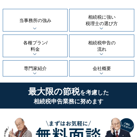
相続税に強い
当事務所の
強み
税理士の
選び方
各種プラン/
相続税申告の
料金
流れ
専門家紹介
会社概要
最大限の節税
を考慮した
相続税申告業務に努めます