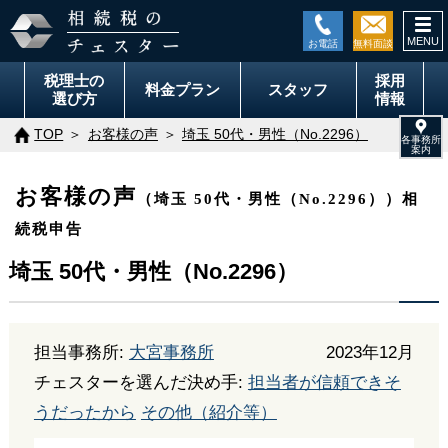
togg
navi
税理士の
採用
料金
プラン
スタッフ
選び方
情報
TOP
お客様の声
埼玉 50代・男性（No.2296）
お客様の声
（埼玉 50代・男性（No.2296））相
続税申告
埼玉 50代・男性（No.2296）
担当事務所:
大宮事務所
2023年12月
チェスターを選んだ決め手:
担当者が信頼できそ
うだったから
その他（紹介等）