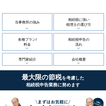
相続税に強い
当事務所の
強み
税理士の
選び方
各種プラン/
相続税申告の
料金
流れ
専門家紹介
会社概要
最大限の節税
を考慮した
相続税申告業務に努めます