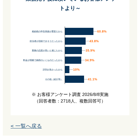
トより～
60.8%
60.8%
相続税の申告実績が豊富だから
43.8%
43.8%
担当者が信頼できそうだったから
35.9%
35.9%
業務の品質が高いと感じたから
34.9%
34.9%
料金が明瞭で納得のいくものだったから
10%
10%
評判が良かったから
41.1%
41.1%
その他（紹介等）
※ お客様アンケート調査 2026/8/8実施
（回答者数：2718人、複数回答可）
< 一覧へ戻る