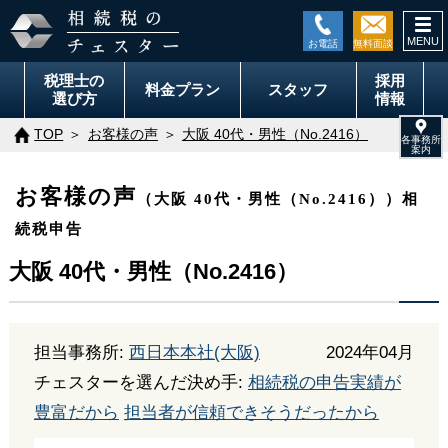
togg
navi
税理士の
採用
料金
プラン
スタッフ
選び方
情報
TOP
お客様の声
大阪 40代・男性（No.2416）
お客様の声
（大阪 40代・男性（No.2416））相
続税申告
大阪 40代・男性（No.2416）
担当事務所:
西日本本社(大阪)
2024年04月
チェスターを選んだ決め手:
相続税の申告実績が
豊富だから
担当者が信頼できそうだったから