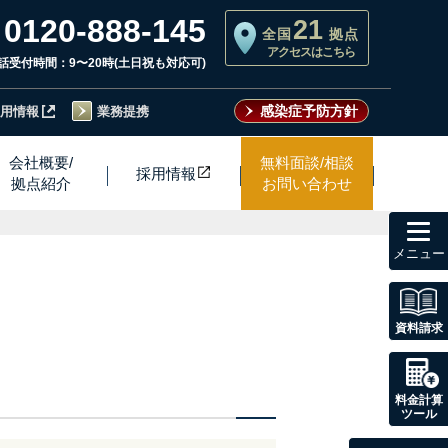
0120-888-145
21
全国
拠点
アクセスはこちら
話受付時間：9〜20時(土日祝も対応可)
感染症予防方針
用情報
業務提携
会社概要/
無料面談/相談
採用情
報
拠点紹介
お問い合わせ
toggl
navig
資料請求
料金計算
ツール