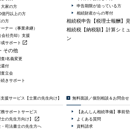
申告期限が迫っている方
・大家の方
相続財産からの寄付
0億円以上の方
相続税申告【税理士報酬】
医の方
オーナー（事業承継）
相続税【納税額】計算シミ
A（会社売却）支援
ン
作成
サポート
・その他
調査/名義変更
税還付
調査立会
手続きサポート
務支援サービス【士業の先生向け】
無料面談／個別相談＆お問合せ
実務サポートサービス
【あんしん相続準備】事前登
理士の先生方向け】
よくある質問
士・司法書士の先生方へ
資料請求