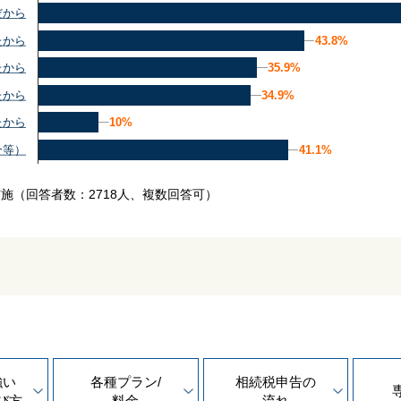
だから
43.8%
43.8%
たから
35.9%
35.9%
たから
34.9%
34.9%
たから
10%
10%
たから
41.1%
41.1%
介等）
実施
（回答者数：2718人、複数回答可）
強い
各種プラン/
相続税申告の
び方
料金
流れ