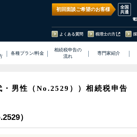
初回面談ご希望のお客様
電
よくある質問
税理士の方
採
い
相続税
申告
の
各種プラン
/
料金
専門家
紹介
方
流れ
代・男性（No.2529））相続税申告
2529）