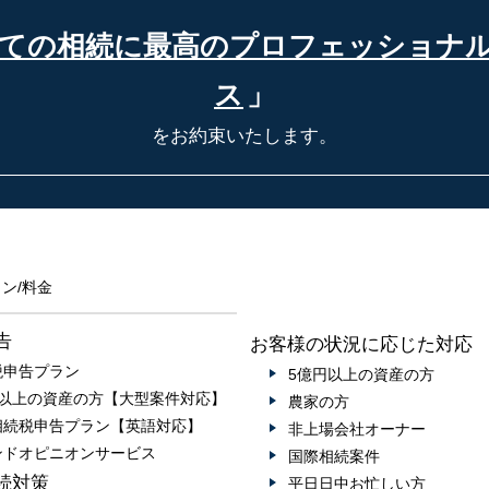
ての相続に最高の
プロフェッショナ
ス
」
をお約束いたします。
ン/料金
告
お客様の状況に応じた対応
税申告プラン
5億円以上の資産の方
円以上の資産の方【大型案件対応】
農家の方
相続税申告プラン【英語対応】
非上場会社オーナー
ンドオピニオンサービス
国際相続案件
続対策
平日日中お忙しい方