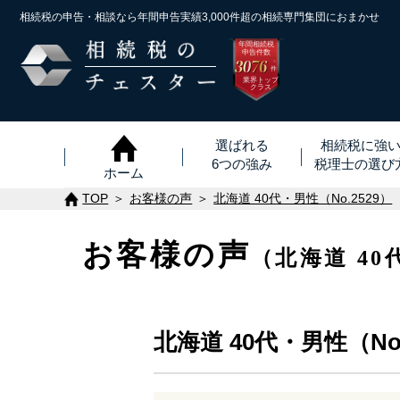
相続税の申告・相談なら年間申告実績3,000件超の
相続専門集団におまかせ
年間相続税
申告件数
3076
※
件
業界トップ
クラス
選ばれる
相続税に強
6つの強み
税理士
の
選び
ホーム
TOP
お客様の声
北海道 40代・男性（No.2529）
お客様の声
（北海道 40
北海道 40代・男性（No.