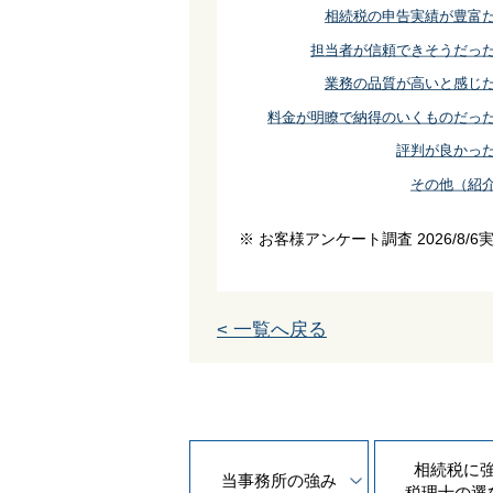
相続税の申告実績が豊富
担当者が信頼できそうだっ
業務の品質が高いと感じ
料金が明瞭で納得のいくものだっ
評判が良かっ
その他（紹
※ お客様アンケート調査 2026/8/6
< 一覧へ戻る
相続税に
当事務所の
強み
税理士の
選