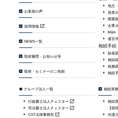
地主
お客様の声
資産1
開業
企業
採用情報
M&
遺言
NEWS一覧
相続手続
財産
取材履歴・お知らせ等
相続
税務
取材・セミナーのご依頼
相続
◆ グループ法人一覧
相続実
行政書士法人
チェスター
相続
司法書士法人
チェスター
【税
CST法律事務所
弁護