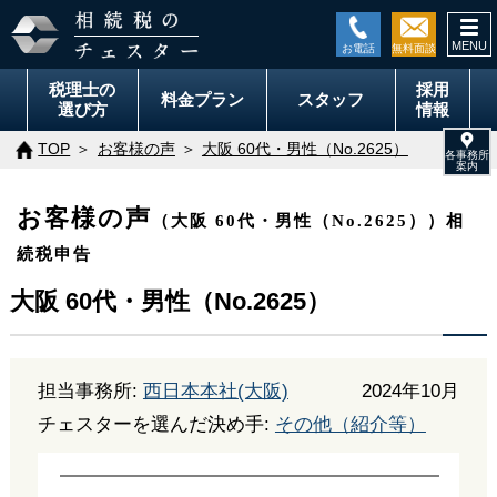
togg
navi
税理士の
採用
料金
プラン
スタッフ
選び方
情報
TOP
お客様の声
大阪 60代・男性（No.2625）
お客様の声
（大阪 60代・男性（No.2625））相
続税申告
大阪 60代・男性（No.2625）
担当事務所:
西日本本社(大阪)
2024年10月
チェスターを選んだ決め手:
その他（紹介等）