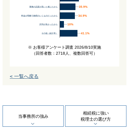
35.9%
35.9%
業務の品質が高いと感じたから
34.9%
34.9%
料金が明瞭で納得のいくものだったから
10%
10%
評判が良かったから
41.1%
41.1%
その他（紹介等）
※ お客様アンケート調査 2026/8/10実施
（回答者数：2718人、複数回答可）
< 一覧へ戻る
相続税に強い
当事務所の
強み
税理士の
選び方