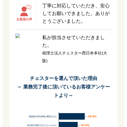
丁寧に対応していただき、安心
してお願いできました。ありが
とうございました。
私が担当させていただきまし
た。
税理士法人チェスター西日本本社(大
阪)
チェスターを選んで頂いた理由
～ 業務完了後に頂いているお客様アンケー
トより～
60.8%
60.8%
相続税の申告実績が豊富だから
43.8%
43.8%
担当者が信頼できそうだったから