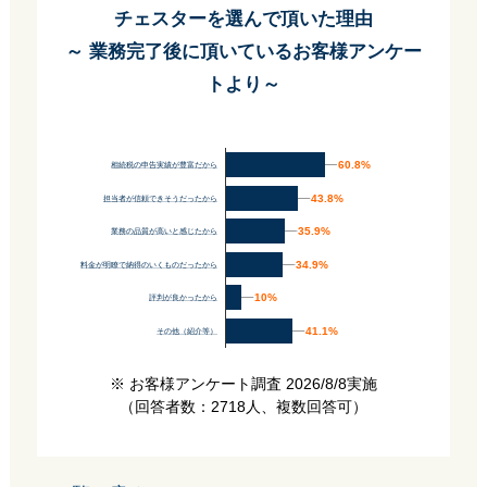
チェスターを選んで頂いた理由
～ 業務完了後に頂いているお客様アンケー
トより～
60.8%
60.8%
相続税の申告実績が豊富だから
43.8%
43.8%
担当者が信頼できそうだったから
35.9%
35.9%
業務の品質が高いと感じたから
34.9%
34.9%
料金が明瞭で納得のいくものだったから
10%
10%
評判が良かったから
41.1%
41.1%
その他（紹介等）
※ お客様アンケート調査 2026/8/8実施
（回答者数：2718人、複数回答可）