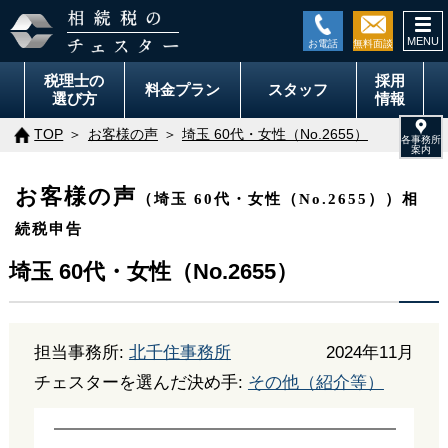
togg
navi
税理士の
採用
料金
プラン
スタッフ
選び方
情報
TOP
お客様の声
埼玉 60代・女性（No.2655）
お客様の声
（埼玉 60代・女性（No.2655））相
続税申告
埼玉 60代・女性（No.2655）
担当事務所:
北千住事務所
2024年11月
チェスターを選んだ決め手:
その他（紹介等）