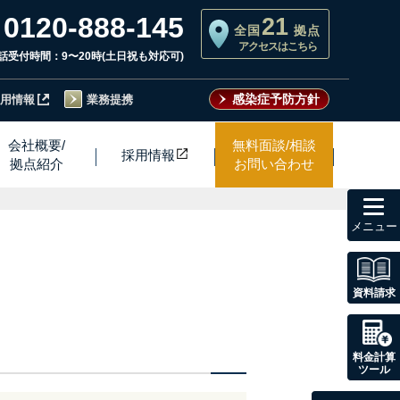
0120-888-145
21
全国
拠点
アクセスはこちら
話受付時間：9〜20時(土日祝も対応可)
感染症予防方針
用情報
業務提携
会社概要/
無料面談/相談
採用情
報
拠点紹介
お問い合わせ
toggl
navig
資料請求
料金計算
ツール