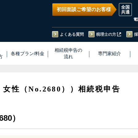
初回面談ご希望のお客様
電
よくある質問
税理士の方
採
い
相続税
申告
の
各種プラン
/
料金
専門家
紹介
方
流れ
・女性（No.2680））相続税申告
680）