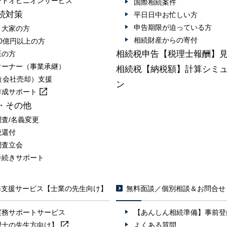
ンドオピニオンサービス
国際相続案件
続対策
平日日中お忙しい方
申告期限が迫っている方
・大家の方
相続財産からの寄付
0億円以上の方
相続税申告【税理士報酬】
医の方
オーナー（事業承継）
相続税【納税額】計算シミ
A（会社売却）支援
ン
作成
サポート
・その他
調査/名義変更
税還付
調査立会
手続きサポート
務支援サービス【士業の先生向け】
無料面談／個別相談＆お問合せ
実務サポートサービス
【あんしん相続準備】事前登
理士の先生方向け】
よくある質問