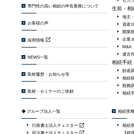
セカ
専門性の高い相続の申告業務について
生前・相
地主
お客様の声
資産1
開業
企業
採用情報
M&
遺言
NEWS一覧
相続手続
財産
取材履歴・お知らせ等
相続
税務
取材・セミナーのご依頼
相続
◆ グループ法人一覧
相続実
行政書士法人
チェスター
相続
司法書士法人
チェスター
【税