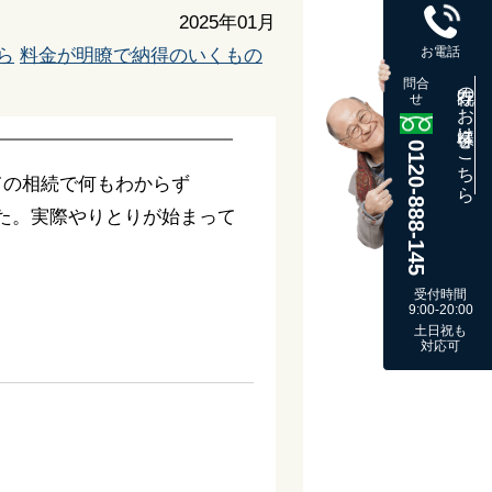
2025年01月
お電話
ら
料金が明瞭で納得のいくもの
問合
既存のお客様はこちら
せ
0120-888-145
ての相続で何もわからず
た。実際やりとりが始まって
受付時間
9:00-20:00
土日祝も
対応可