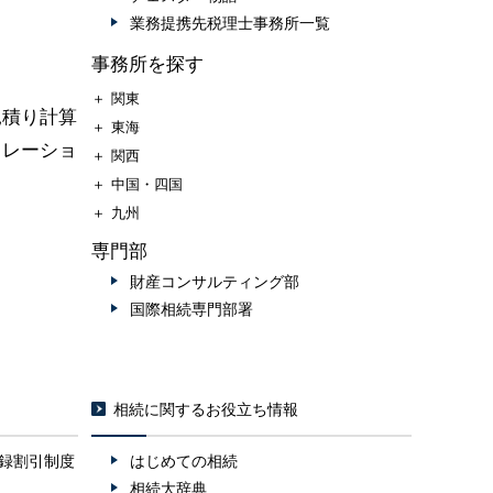
業務提携先税理士事務所一覧
事務所を探す
＋
関東
見積り計算
＋
東海
ュレーショ
＋
関西
＋
中国・四国
＋
九州
専門部
財産コンサルティング部
国際相続専門部署
相続に関するお役立ち情報
録割引制度
はじめての相続
相続大辞典