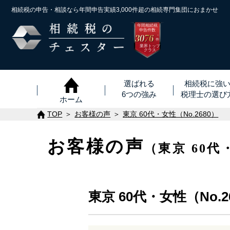
相続税の申告・相談なら年間申告実績3,000件超の
相続専門集団におまかせ
年間相続税
申告件数
3076
※
件
業界トップ
クラス
選ばれる
相続税に強
6つの強み
税理士
の
選び
ホーム
TOP
お客様の声
東京 60代・女性（No.2680）
お客様の声
（東京 60代
東京 60代・女性（No.2