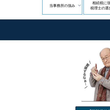
相続税に
当事務所の
強み
税理士の
選