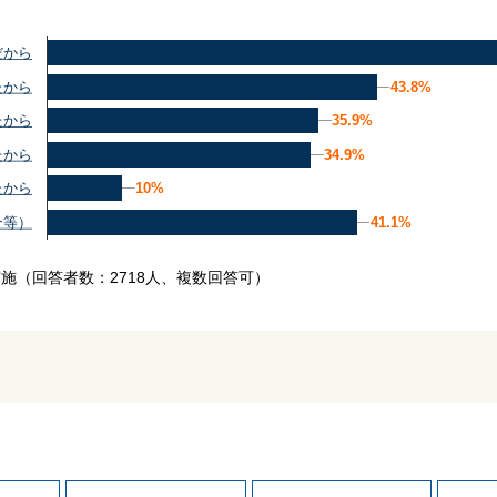
だから
43.8%
43.8%
たから
35.9%
35.9%
たから
34.9%
34.9%
たから
10%
10%
たから
41.1%
41.1%
介等）
実施
（回答者数：2718人、複数回答可）