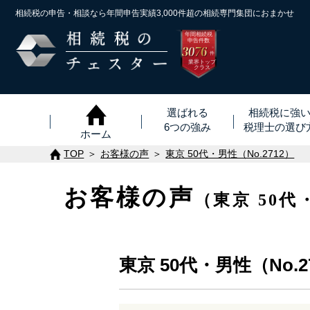
相続税の申告・相談なら年間申告実績3,000件超の
相続専門集団におまかせ
年間相続税
申告件数
3076
※
件
業界トップ
クラス
選ばれる
相続税に強
6つの強み
税理士
の
選び
ホーム
TOP
お客様の声
東京 50代・男性（No.2712）
お客様の声
（東京 50代
東京 50代・男性（No.2