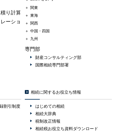
＋
関東
見積り計算
＋
東海
ュレーショ
＋
関西
＋
中国・四国
＋
九州
専門部
財産コンサルティング部
国際相続専門部署
相続に関するお役立ち情報
録割引制度
はじめての相続
相続大辞典
税制改正情報
相続税お役立ち資料ダウンロード