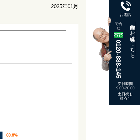
2025年01月
お電話
問合
既存のお客様はこちら
せ
0120-888-145
受付時間
9:00-20:00
土日祝も
対応可
60.8%
60.8%