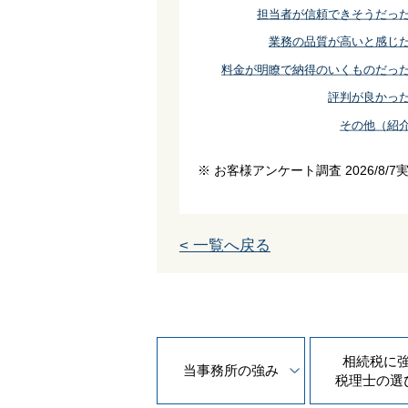
担当者が信頼できそうだっ
業務の品質が高いと感じ
料金が明瞭で納得のいくものだっ
評判が良かっ
その他（紹
※ お客様アンケート調査 2026/8/7
< 一覧へ戻る
相続税に
当事務所の
強み
税理士の
選