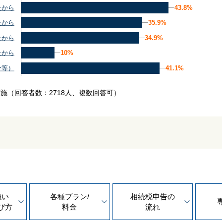
43.8%
43.8%
たから
35.9%
35.9%
たから
34.9%
34.9%
たから
10%
10%
たから
41.1%
41.1%
介等）
実施
（回答者数：2718人、複数回答可）
強い
各種プラン/
相続税申告の
び方
料金
流れ