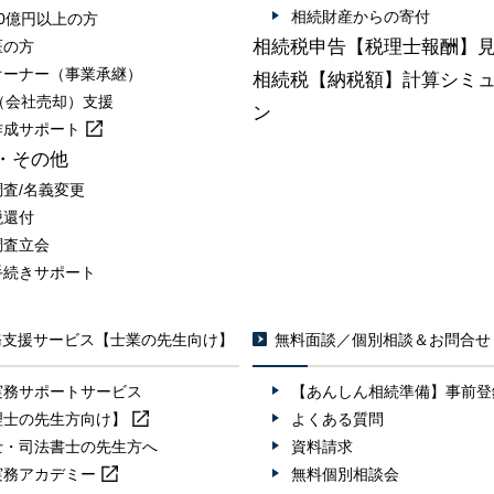
相続財産からの寄付
0億円以上の方
相続税申告【税理士報酬】
医の方
オーナー（事業承継）
相続税【納税額】計算シミ
A（会社売却）支援
ン
作成
サポート
・その他
調査/名義変更
税還付
調査立会
手続きサポート
務支援サービス【士業の先生向け】
無料面談／個別相談＆お問合せ
実務サポートサービス
【あんしん相続準備】事前登
理士の先生方向け】
よくある質問
士・司法書士の先生方へ
資料請求
実務
アカデミー
無料個別相談会