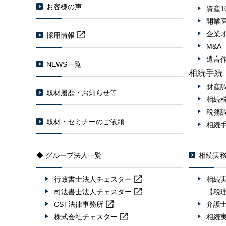
お客様の声
資産1
開業
企業
採用情報
M&
遺言
NEWS一覧
相続手続
財産
取材履歴・お知らせ等
相続
税務
取材・セミナーのご依頼
相続
◆ グループ法人一覧
相続実
行政書士法人
チェスター
相続
司法書士法人
チェスター
【税
CST法律事務所
弁護
株式会社
チェスター
相続