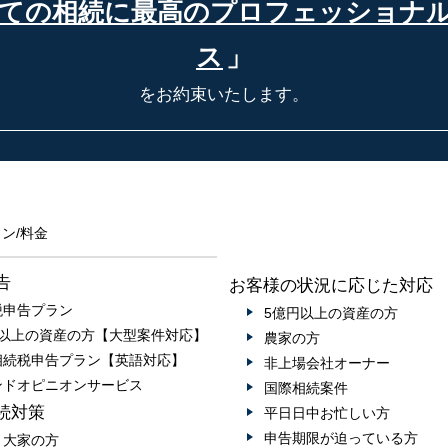
ての相続に最高の
プロフェッショナ
ス
」
をお約束いたします。
ン/料金
告
お客様の状況に応じた対応
税申告プラン
5億円以上の資産の方
円以上の資産の方【大型案件対応】
農家の方
相続税申告プラン【英語対応】
非上場会社オーナー
ンドオピニオンサービス
国際相続案件
続対策
平日日中お忙しい方
申告期限が迫っている方
・大家の方