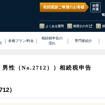
初回面談ご希望のお客様
電
よくある質問
税理士の方
採
い
相続税
申告
の
各種プラン
/
料金
専門家
紹介
方
流れ
・男性（No.2712））相続税申告
712）