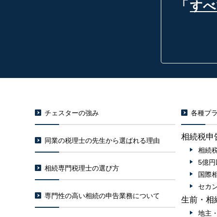
「
すべ
チェスターの強み
各種プラ
相続税申
同業の税理士の先生から選ばれる理由
相続
5億
相続専門税理士の選び方
国際
セカ
専門性の高い相続の申告業務について
生前・相
地主