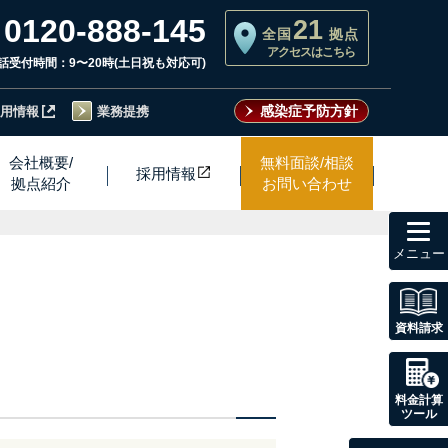
0120-888-145
21
全国
拠点
アクセスはこちら
話受付時間：9〜20時(土日祝も対応可)
感染症予防方針
用情報
業務提携
会社概要/
無料面談/相談
採用情
報
拠点紹介
お問い合わせ
toggl
navig
資料請求
料金計算
ツール