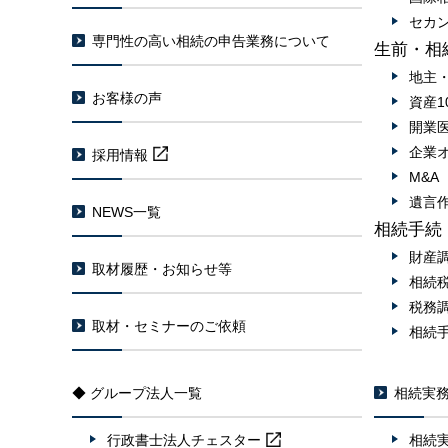
セカ
専門性の高い相続の申告業務について
生前・相
地主
お客様の声
資産1
開業
企業
採用情報
M&
遺言
NEWS一覧
相続手続
財産
取材履歴・お知らせ等
相続
税務
取材・セミナーのご依頼
相続
◆ グループ法人一覧
相続実
行政書士法人
チェスター
相続