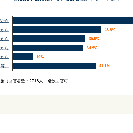
だから
43.8%
43.8%
たから
35.9%
35.9%
たから
34.9%
34.9%
たから
10%
10%
たから
41.1%
41.1%
介等）
実施
（回答者数：2718人、複数回答可）