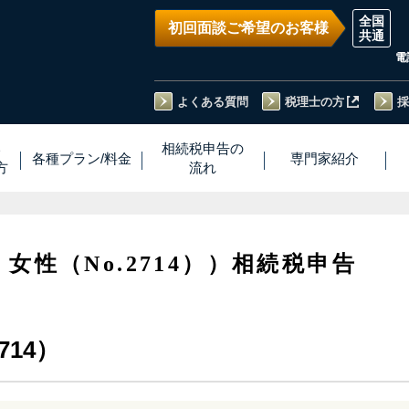
初回面談ご希望のお客様
電
よくある質問
税理士の方
採
い
相続税
申告
の
各種プラン
/
料金
専門家
紹介
方
流れ
・女性（No.2714））相続税申告
714）