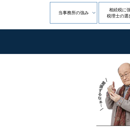
相続税に
当事務所の
強み
税理士の
選