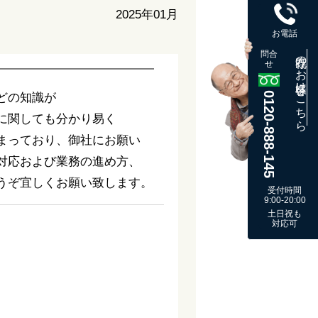
2025年01月
お電話
問合
既存のお客様はこちら
せ
0120-888-145
どの知識が
に関しても分かり易く
まっており、御社にお願い
対応および業務の進め方、
うぞ宜しくお願い致します。
受付時間
9:00-20:00
土日祝も
対応可