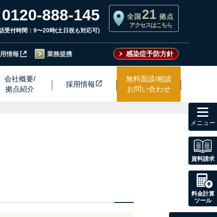
0120-888-145
21
全国
拠点
アクセスはこちら
話受付時間：9〜20時(土日祝も対応可)
感染症予防方針
用情報
業務提携
会社概要/
無料面談/相談
採用情
報
拠点紹介
お問い合わせ
toggl
navig
資料請求
料金計算
ツール