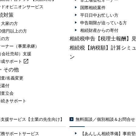
非上場会社オーナー
ンドオピニオンサービス
国際相続案件
続対策
平日日中お忙しい方
申告期限が迫っている方
・大家の方
相続財産からの寄付
0億円以上の方
相続税申告【税理士報酬】
医の方
オーナー（事業承継）
相続税【納税額】計算シミ
A（会社売却）支援
ン
作成
サポート
・その他
調査/名義変更
税還付
調査立会
手続きサポート
務支援サービス【士業の先生向け】
無料面談／個別相談＆お問合せ
実務サポートサービス
【あんしん相続準備】事前登