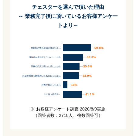
チェスターを選んで頂いた理由
～ 業務完了後に頂いているお客様アンケー
トより～
60.8%
60.8%
相続税の申告実績が豊富だから
43.8%
43.8%
担当者が信頼できそうだったから
35.9%
35.9%
業務の品質が高いと感じたから
34.9%
34.9%
料金が明瞭で納得のいくものだったから
10%
10%
評判が良かったから
41.1%
41.1%
その他（紹介等）
※ お客様アンケート調査 2026/8/9実施
（回答者数：2718人、複数回答可）