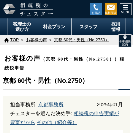
togg
navi
税理士の
採用
料金
プラン
スタッフ
選び方
情報
TOP
お客様の声
京都 60代・男性（No.2750）
お客様の声
（京都 60代・男性（No.2750））相
続税申告
京都 60代・男性（No.2750）
担当事務所:
京都事務所
2025年01月
チェスターを選んだ決め手:
相続税の申告実績が
豊富だから
その他（紹介等）