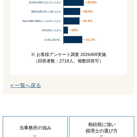
43.8%
43.8%
担当者が信頼できそうだったから
35.9%
35.9%
業務の品質が高いと感じたから
34.9%
34.9%
料金が明瞭で納得のいくものだったから
10%
10%
評判が良かったから
41.1%
41.1%
その他（紹介等）
※ お客様アンケート調査 2026/8/8実施
（回答者数：2718人、複数回答可）
< 一覧へ戻る
相続税に強い
当事務所の
強み
税理士の
選び方