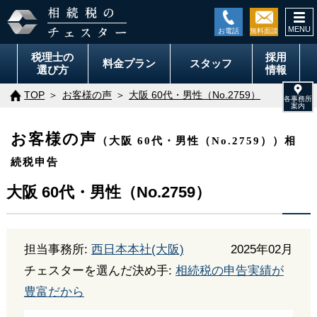
togg
navi
税理士の
採用
料金
プラン
スタッフ
選び方
情報
TOP
お客様の声
大阪 60代・男性（No.2759）
お客様の声
（大阪 60代・男性（No.2759））相
続税申告
大阪 60代・男性（No.2759）
担当事務所:
西日本本社(大阪)
2025年02月
チェスターを選んだ決め手:
相続税の申告実績が
豊富だから