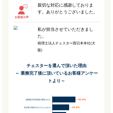
親切な対応に感謝しておりま
す。ありがとうございました。
私が担当させていただきまし
た。
税理士法人チェスター西日本本社(大
阪)
チェスターを選んで頂いた理由
～ 業務完了後に頂いているお客様アンケー
トより～
60.8%
60.8%
相続税の申告実績が豊富だから
43.8%
43.8%
担当者が信頼できそうだったから