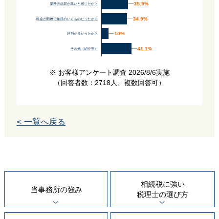
35.9%
35.9%
業務の品質が高いと感じたから
34.9%
34.9%
料金が明瞭で納得のいくものだったから
10%
10%
評判が良かったから
41.1%
41.1%
その他（紹介等）
※ お客様アンケート調査 2026/8/6実施
（回答者数：2718人、複数回答可）
< 一覧へ戻る
相続税に強い
当事務所の
強み
税理士の
選び方