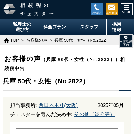
togg
navi
税理士の
採用
料金
プラン
スタッフ
選び方
情報
TOP
お客様の声
兵庫 50代・女性（No.2822）
お客様の声
（兵庫 50代・女性（No.2822））相
続税申告
兵庫 50代・女性（No.2822）
担当事務所:
西日本本社(大阪)
2025年05月
チェスターを選んだ決め手:
その他（紹介等）