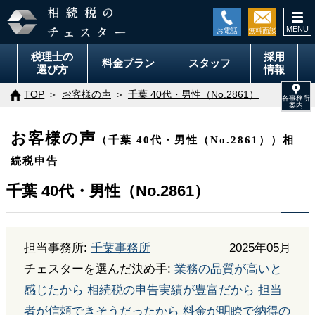
togg
navi
税理士の
採用
料金
プラン
スタッフ
選び方
情報
TOP
お客様の声
千葉 40代・男性（No.2861）
お客様の声
（千葉 40代・男性（No.2861））相
続税申告
千葉 40代・男性（No.2861）
担当事務所:
千葉事務所
2025年05月
チェスターを選んだ決め手:
業務の品質が高いと
感じたから
相続税の申告実績が豊富だから
担当
者が信頼できそうだったから
料金が明瞭で納得の