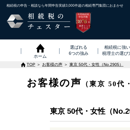
相続税の申告・相談なら年間申告実績3,000件超の
相続専門集団におまかせ
年間相続税
申告件数
3076
※
件
業界トップ
クラス
選ばれる
相続税に強
6つの強み
税理士
の
選び
ホーム
TOP
お客様の声
東京 50代・女性（No.2905）
お客様の声
（東京 50代
東京 50代・女性（No.2