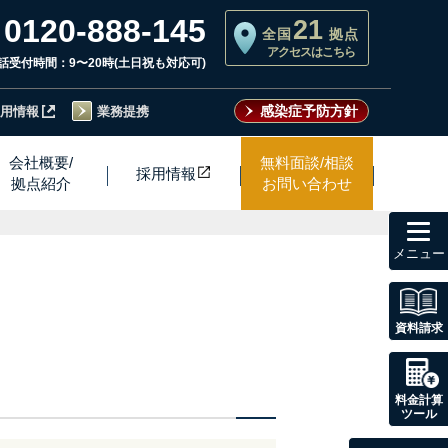
0120-888-145
21
全国
拠点
アクセスはこちら
話受付時間：9〜20時(土日祝も対応可)
感染症予防方針
用情報
業務提携
会社概要/
無料面談/相談
採用情
報
拠点紹介
お問い合わせ
toggl
navig
資料請求
料金計算
ツール