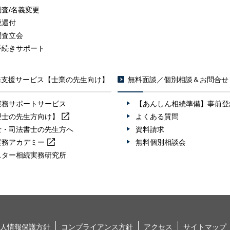
調査/名義変更
税還付
調査立会
手続きサポート
務支援サービス【士業の先生向け】
無料面談／個別相談＆お問合せ
実務サポートサービス
【あんしん相続準備】事前登
理士の先生方向け】
よくある質問
士・司法書士の先生方へ
資料請求
実務
アカデミー
無料個別相談会
スター相続実務研究所
人情報保護方針
コンプライアンス方針
アクセス
サイトマップ