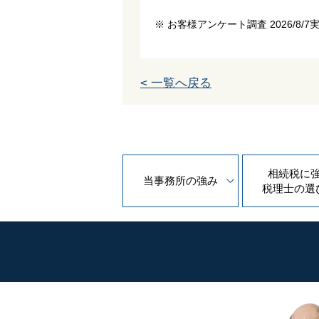
※ お客様アンケート調査 2026/8/7
< 一覧へ戻る
相続税に
当事務所の
強み
税理士の
選