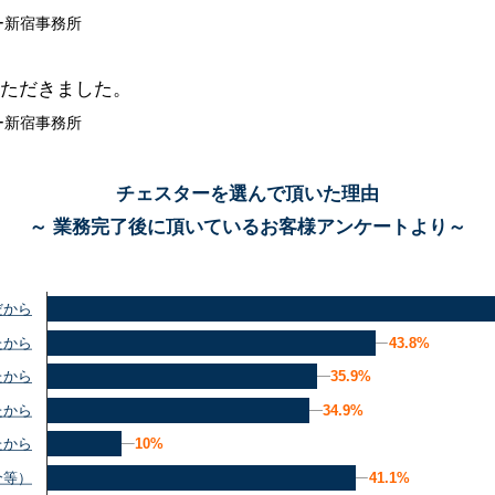
ー新宿事務所
ただきました。
ー新宿事務所
チェスターを選んで頂いた理由
～ 業務完了後に頂いているお客様アンケートより～
だから
43.8%
43.8%
たから
35.9%
35.9%
たから
34.9%
34.9%
たから
10%
10%
たから
41.1%
41.1%
介等）