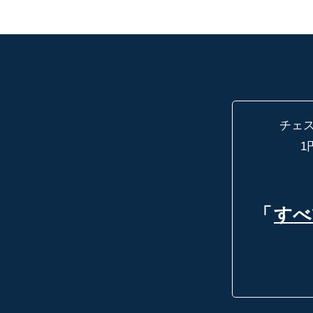
チェ
1
「
すべ