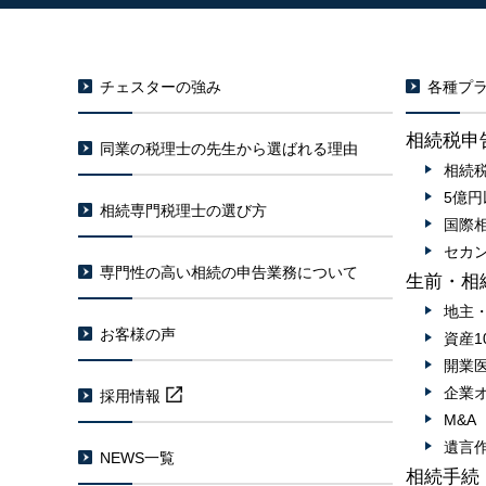
チェスターの強み
各種プラ
相続税申
同業の税理士の先生から選ばれる理由
相続
5億
相続専門税理士の選び方
国際
セカ
専門性の高い相続の申告業務について
生前・相
地主
お客様の声
資産1
開業
企業
採用情報
M&
遺言
NEWS一覧
相続手続