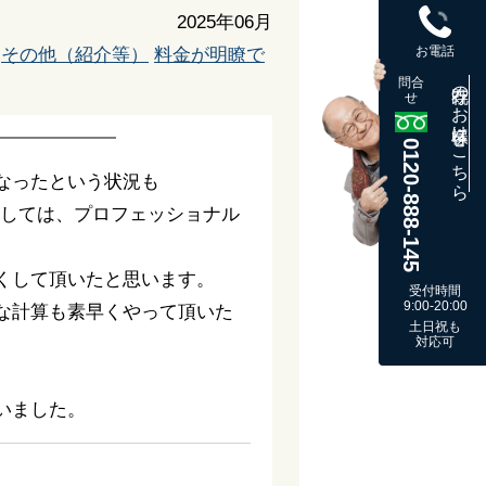
2025年06月
お電話
その他（紹介等）
料金が明瞭で
問合
既存のお客様はこちら
せ
0120-888-145
なったという状況も
関しては、プロフェッショナル
くして頂いたと思います。
受付時間
9:00-20:00
な計算も素早くやって頂いた
土日祝も
対応可
いました。