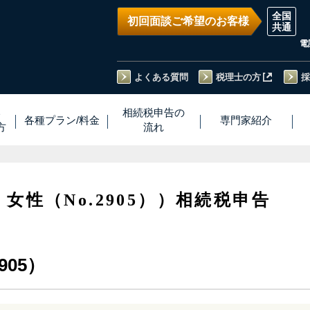
初回面談ご希望のお客様
電
よくある質問
税理士の方
採
い
相続税
申告
の
各種プラン
/
料金
専門家
紹介
方
流れ
・女性（No.2905））相続税申告
905）