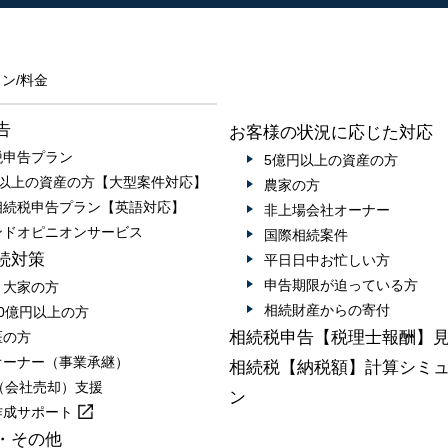
ン/料金
告
お客様の状況に応じた対応
税申告プラン
5億円以上の資産の方
円以上の資産の方【大型案件対応】
農家の方
相続税申告プラン【英語対応】
非上場会社オーナー
ンドオピニオンサービス
国際相続案件
続対策
平日日中お忙しい方
申告期限が迫っている方
・大家の方
相続財産からの寄付
0億円以上の方
相続税申告【税理士報酬】
医の方
オーナー（事業承継）
相続税【納税額】計算シミ
A（会社売却）支援
ン
作成
サポート
・その他