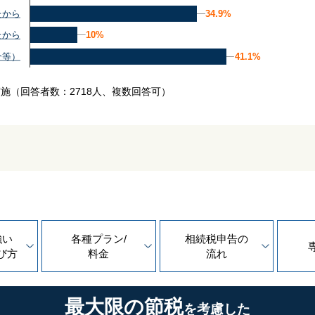
34.9%
34.9%
たから
10%
10%
たから
41.1%
41.1%
介等）
実施
（回答者数：2718人、複数回答可）
強い
各種プラン/
相続税申告の
び方
料金
流れ
最大限の節税
を考慮した