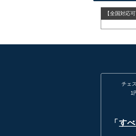
チェ
1
「
すべ