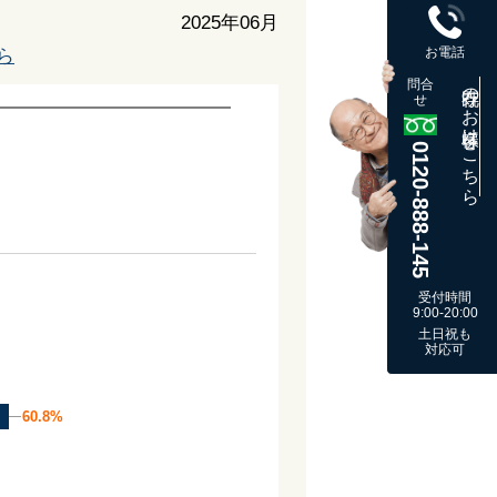
2025年06月
お電話
ら
問合
既存のお客様はこちら
せ
0120-888-145
受付時間
9:00-20:00
土日祝も
対応可
60.8%
60.8%