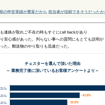
税の申告実績が豊富だから
担当者が信頼できそうだったか
連絡が取れご不在の時もすぐにcall backがあり
り安心感があった。判らない事への質問にもとても説明が
った。郵送物のやり取りも迅速だった。
チェスターを選んで頂いた理由
～ 業務完了後に頂いているお客様アンケートより～
だから
43.8%
43.8%
たから
35.9%
35.9%
たから