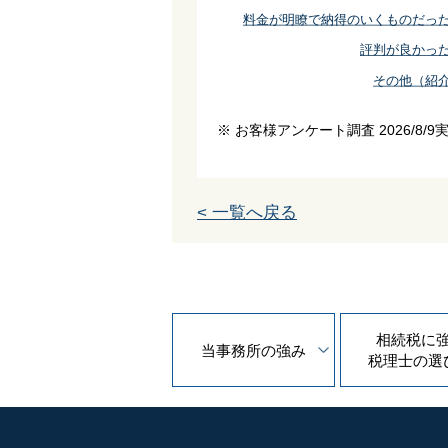
料金が明瞭で納得のいくものだっ
評判が良かっ
その他（紹
※ お客様アンケート調査 2026/8/9
< 一覧へ戻る
相続税に
当事務所の
強み
税理士の
選