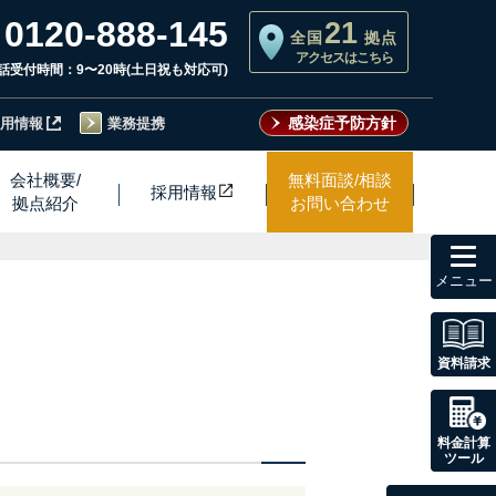
0120-888-145
21
全国
拠点
アクセスはこちら
話受付時間：9〜20時(土日祝も対応可)
感染症予防方針
用情報
業務提携
会社概要/
無料面談/相談
採用情
報
拠点紹介
お問い合わせ
toggl
navig
資料請求
料金計算
ツール