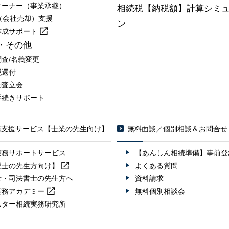
オーナー（事業承継）
相続税【納税額】計算シミ
A（会社売却）支援
ン
作成
サポート
・その他
調査/名義変更
税還付
調査立会
手続きサポート
務支援サービス【士業の先生向け】
無料面談／個別相談＆お問合せ
実務サポートサービス
【あんしん相続準備】事前登
理士の先生方向け】
よくある質問
士・司法書士の先生方へ
資料請求
実務
アカデミー
無料個別相談会
スター相続実務研究所