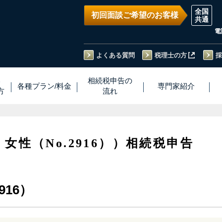
初回面談ご希望のお客様
電
よくある質問
税理士の方
採
い
相続税
申告
の
各種プラン
/
料金
専門家
紹介
方
流れ
・女性（No.2916））相続税申告
916）