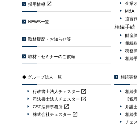
企業
採用情報
M&
遺言
NEWS一覧
相続手続
財産
取材履歴・お知らせ等
相続
税務
取材・セミナーのご依頼
相続
◆ グループ法人一覧
相続実
行政書士法人
チェスター
相続
司法書士法人
チェスター
【税
CST法律事務所
弁護
株式会社
チェスター
相続
チェ