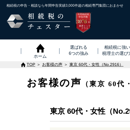
相続税の申告・相談なら年間申告実績3,000件超の
相続専門集団におまかせ
年間相続税
申告件数
3076
※
件
業界トップ
クラス
選ばれる
相続税に強
6つの強み
税理士
の
選び
ホーム
TOP
お客様の声
東京 60代・女性（No.2916）
お客様の声
（東京 60代
東京 60代・女性（No.2