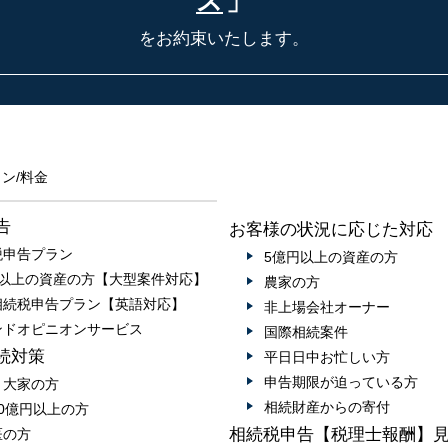
ス
」
をお約束いたします。
ン/料金
告
お客様の状況に応じた対応
税申告プラン
5億円以上の資産の方
円以上の資産の方【大型案件対応】
農家の方
相続税申告プラン【英語対応】
非上場会社オーナー
ンドオピニオンサービス
国際相続案件
続対策
平日日中お忙しい方
申告期限が迫っている方
・大家の方
相続財産からの寄付
0億円以上の方
相続税申告【税理士報酬】
医の方