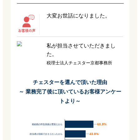
大変お世話になりました。
私が担当させていただきまし
た。
税理士法人チェスター京都事務所
チェスターを選んで頂いた理由
～ 業務完了後に頂いているお客様アンケー
トより～
60.8%
60.8%
相続税の申告実績が豊富だから
43.8%
43.8%
担当者が信頼できそうだったから