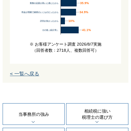
35.9%
35.9%
業務の品質が高いと感じたから
34.9%
34.9%
料金が明瞭で納得のいくものだったから
10%
10%
評判が良かったから
41.1%
41.1%
その他（紹介等）
※ お客様アンケート調査 2026/8/7実施
（回答者数：2718人、複数回答可）
< 一覧へ戻る
相続税に強い
当事務所の
強み
税理士の
選び方