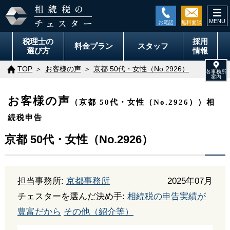
togg
navi
税理士の
採用
料金
プラン
スタッフ
選び方
情報
TOP
お客様の声
京都 50代・女性（No.2926）
お客様の声
（京都 50代・女性（No.2926））相
続税申告
京都 50代・女性（No.2926）
担当事務所:
京都事務所
2025年07月
チェスターを選んだ決め手:
相続税の申告実績が
豊富だから
その他（紹介等）