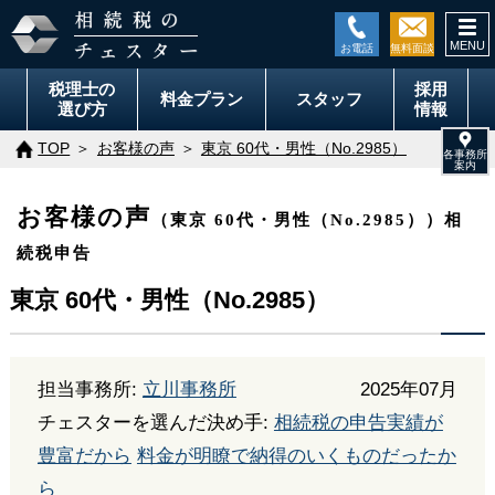
togg
navi
税理士の
採用
料金
プラン
スタッフ
選び方
情報
TOP
お客様の声
東京 60代・男性（No.2985）
お客様の声
（東京 60代・男性（No.2985））相
続税申告
東京 60代・男性（No.2985）
担当事務所:
立川事務所
2025年07月
チェスターを選んだ決め手:
相続税の申告実績が
豊富だから
料金が明瞭で納得のいくものだったか
ら