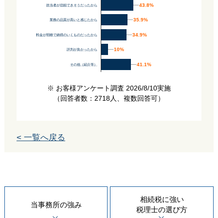
43.8%
43.8%
担当者が信頼できそうだったから
35.9%
35.9%
業務の品質が高いと感じたから
34.9%
34.9%
料金が明瞭で納得のいくものだったから
10%
10%
評判が良かったから
41.1%
41.1%
その他（紹介等）
※ お客様アンケート調査 2026/8/10実施
（回答者数：2718人、複数回答可）
< 一覧へ戻る
相続税に強い
当事務所の
強み
税理士の
選び方