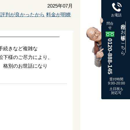
2025年07月
評判が良かったから
料金が明瞭
お電話
問合
既存のお客様はこちら
せ
0120-888-145
手続きなど複雑な
松下様のご尽力により、
、格別のお世話になり
受付時間
9:00-20:00
土日祝も
対応可