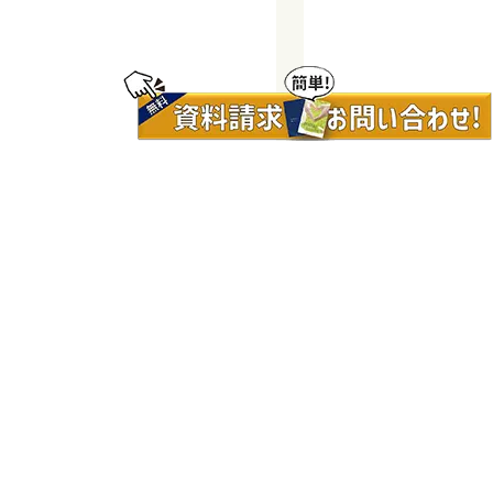
相続の無料相談はお気軽に
この内容で送信する
この内容で送信する
この内容で送信する
次へ
次へ
次へ
次へ
次へ
次へ
次へ
次へ
次へ
次へ
次へ
次へ
チャットを閉じる
チャットを閉じる
チャットを閉じる
チャットを閉じる
戻る
戻る
戻る
戻る
戻る
戻る
戻る
戻る
戻る
戻る
戻る
戻る
戻る
戻る
戻る
戻る
戻る
戻る
戻る
次へ
60.8%
60.8%
相談内容
お問い合わせしたいサービスは
推定財産
お名前
お名前
どれですか？
お客様のお電話番号・メールアドレス、
お客様のご連絡先をご入力ください
ご希望の郵送先をご入力ください
相続内容について教えて下さい
無料面談をご希望のお客様は、
お問い合わせの種類について
この内容でよろしいですか？
アンケートにご協力ください
この内容でよろしいですか？
ご相談内容をご記入下さい
お問い合わせを承りました
資料請求の目的について
ご希望のお問合せ先を
お名前
電話番号
お名前
お問い合わせを承りました
※必須
※必須
電話番号
(全角入力)
希望面談日時を入力してください
相続発生日を教えてください
選択してください
教えてください
教えてください
4/8
5/8
7/8
2/6
4/6
5/6
6/6
6/8
(全角入力)
メールアドレス
お名前
メールアドレス
※任意入力
※必須
※必須
※必須
※必須
相続発生日
8/8
電話番号
1/8
2/8
3/8
1/6
3/6
(全角入力)
お問い合せ種類
関心がある項目にチェックをしてください。
電話番号
第１希望
無料
無料
※必須
・複数選択可
※任意入力
※必須
※必須
※必須
(ﾊｲﾌﾝ無し
2営業日以内
郵便番号
(ﾊｲﾌﾝ無し
お問い合わせ先
年
月
日
0120-992-430
無料面談・個別相談会のご予約
電話番号
/半角)
ご親族が亡くなった
不動産の査定・売却
お名前
※テレビ会議・電話面談をご希望のお客様で、お近くに弊
/半角)
第1希望面談
2営業日以内
(ﾊｲﾌﾝ無し
社拠点がない場合は「問い合わせ先未定」を選択して下さ
※月日不明の方はそれぞれ”不明”をご選択ください。
テレビ会議・電話面談でのご予約
はい
いいえ
郵便番号
メール
間もなく相続が起きそう
※司法書士法人チェスターのスタッフが対応致し
不動産や所有不動産の有効活用（建築・建替
/半角)
第2希望面談
相続税
電話
メール
メール
い。
2営業日以内
アドレス
発生しています
ます。
発生していません
遺産総額
ご住所
相続対策
資料請求
資料請求
相続対策
えetc.）
第２希望
ご住所
申告
お問い合わせ
お問い合わせ
アドレス
業務内容や費用についてのお問い合わせ
相続開始日
将来の相続に備えたい
平日9:00~17:00
年
月
日
※ 個人情報取り扱いについては、
当法人利用規約および
メール
電話番号
個人情報保護方針
をご参照下さい。
「相続対策」と「資産運用」を同時に行う生命保
アドレス
※ 個人情報取り扱いについては、
当法人利用規約および
遺産総額
相続発生日
見積依頼（自由記述欄に概要をご記載下さい）
※司法書士法人チェスターのスタッフが対応致し
メールアドレス
個人情報保護方針
をご参照下さい。
（※任意）
険商品
相続人の数