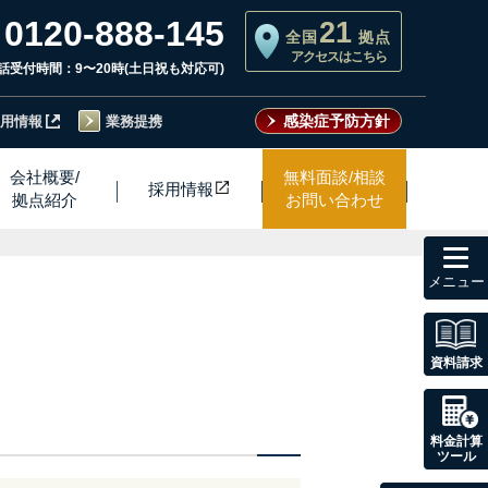
0120-888-145
21
全国
拠点
アクセスはこちら
話受付時間：9〜20時(土日祝も対応可)
感染症予防方針
用情報
業務提携
会社概要/
無料面談/相談
採用情
報
拠点紹介
お問い合わせ
toggl
navig
資料請求
料金計算
ツール