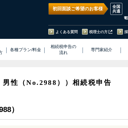
初回面談ご希望のお客様
電
よくある質問
税理士の方
採
い
相続税
申告
の
各種プラン
/
料金
専門家
紹介
方
流れ
・男性（No.2988））相続税申告
988）