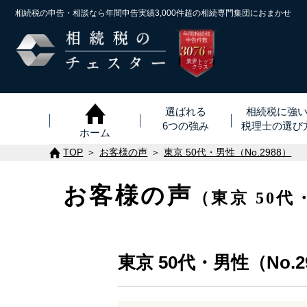
相続税の申告・相談なら年間申告実績3,000件超の
相続専門集団におまかせ
年間相続税
申告件数
3076
※
件
業界トップ
クラス
選ばれる
相続税に強
6つの強み
税理士
の
選び
ホーム
TOP
お客様の声
東京 50代・男性（No.2988）
お客様の声
（東京 50代
東京 50代・男性（No.2