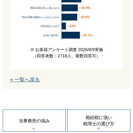
35.9%
35.9%
業務の品質が高いと感じたから
34.9%
34.9%
料金が明瞭で納得のいくものだったから
10%
10%
評判が良かったから
41.1%
41.1%
その他（紹介等）
※ お客様アンケート調査 2026/8/9実施
（回答者数：2718人、複数回答可）
< 一覧へ戻る
相続税に強い
当事務所の
強み
税理士の
選び方