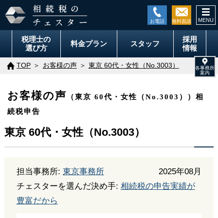
togg
navi
税理士の
採用
料金
プラン
スタッフ
選び方
情報
TOP
お客様の声
東京 60代・女性（No.3003）
お客様の声
（東京 60代・女性（No.3003））相
続税申告
東京 60代・女性（No.3003）
担当事務所:
東京事務所
2025年08月
チェスターを選んだ決め手:
相続税の申告実績が
豊富だから