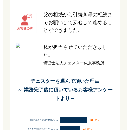
父の相続から引続き母の相続ま
でお願いして安心して進めるこ
とができました。
私が担当させていただきまし
た。
税理士法人チェスター東京事務所
チェスターを選んで頂いた理由
～ 業務完了後に頂いているお客様アンケー
トより～
60.8%
60.8%
相続税の申告実績が豊富だから
43.8%
43.8%
担当者が信頼できそうだったから