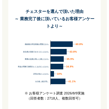
チェスターを選んで頂いた理由
～ 業務完了後に頂いているお客様アンケー
トより～
60.8%
60.8%
相続税の申告実績が豊富だから
43.8%
43.8%
担当者が信頼できそうだったから
35.9%
35.9%
業務の品質が高いと感じたから
34.9%
34.9%
料金が明瞭で納得のいくものだったから
10%
10%
評判が良かったから
41.1%
41.1%
その他（紹介等）
※ お客様アンケート調査 2026/8/9実施
（回答者数：2718人、複数回答可）