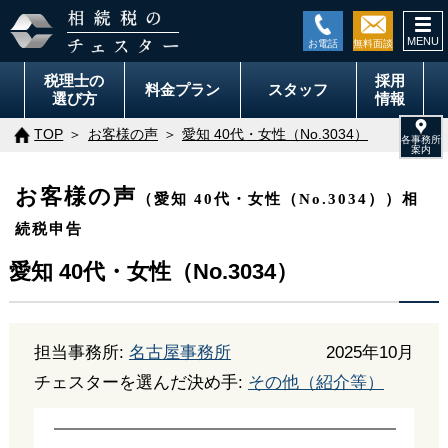
togg
navi
税理士の
採用
料金
プラン
スタッフ
選び方
情報
TOP
お客様の声
愛知 40代・女性（No.3034）
お客様の声
（愛知 40代・女性（No.3034））相
続税申告
愛知 40代・女性（No.3034）
担当事務所:
名古屋事務所
2025年10月
チェスターを選んだ決め手:
その他（紹介等）