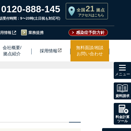
0120-888-145
21
全国
拠点
アクセスはこちら
話受付時間：9〜20時(土日祝も対応可)
感染症予防方針
用情報
業務提携
会社概要/
無料面談/相談
採用情
報
拠点紹介
お問い合わせ
toggl
navig
資料請求
料金計算
ツール