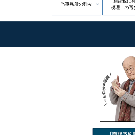
相続税に
当事務所の
強み
税理士の
選