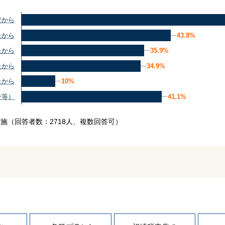
だから
43.8%
43.8%
たから
35.9%
35.9%
たから
34.9%
34.9%
たから
10%
10%
たから
41.1%
41.1%
介等）
実施
（回答者数：2718人、複数回答可）