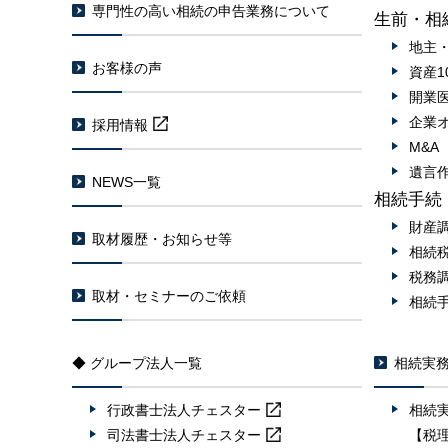
専門性の高い相続の申告業務について
生前・相
地主
お客様の声
資産1
開業
企業
採用情報
M&
遺言
NEWS一覧
相続手続
財産
取材履歴・お知らせ等
相続
税務
取材・セミナーのご依頼
相続
◆ グループ法人一覧
相続実
行政書士法人
チェスター
相続
司法書士法人
チェスター
【税