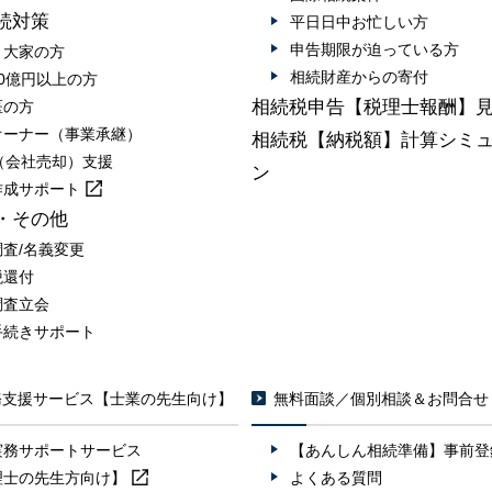
続対策
平日日中お忙しい方
申告期限が迫っている方
・大家の方
相続財産からの寄付
0億円以上の方
相続税申告【税理士報酬】
医の方
オーナー（事業承継）
相続税【納税額】計算シミ
A（会社売却）支援
ン
作成
サポート
・その他
調査/名義変更
税還付
調査立会
手続きサポート
務支援サービス【士業の先生向け】
無料面談／個別相談＆お問合せ
実務サポートサービス
【あんしん相続準備】事前登
理士の先生方向け】
よくある質問