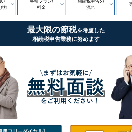
強い
各種プラン/
相続税申告の
び方
料金
流れ
最大限の節税
を考慮した
相続税申告業務に努めます