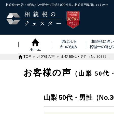
相続税の申告・相談なら年間申告実績3,000件超の
相続専門集団におまかせ
年間相続税
申告件数
3076
※
件
業界トップ
クラス
選ばれる
相続税に強
6つの強み
税理士
の
選び
ホーム
TOP
お客様の声
山梨 50代・男性（No.3038）
お客様の声
（山梨 50代
山梨 50代・男性（No.3