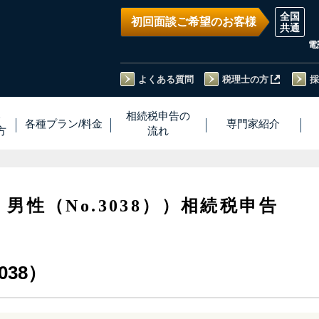
初回面談ご希望のお客様
電
よくある質問
税理士の方
採
い
相続税
申告
の
各種プラン
/
料金
専門家
紹介
方
流れ
・男性（No.3038））相続税申告
038）