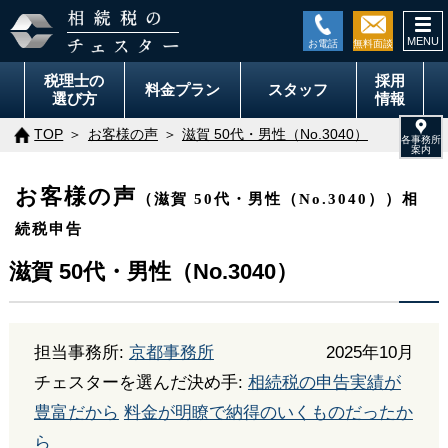
togg
navi
税理士の
採用
料金
プラン
スタッフ
選び方
情報
TOP
お客様の声
滋賀 50代・男性（No.3040）
お客様の声
（滋賀 50代・男性（No.3040））相
続税申告
滋賀 50代・男性（No.3040）
担当事務所:
京都事務所
2025年10月
チェスターを選んだ決め手:
相続税の申告実績が
豊富だから
料金が明瞭で納得のいくものだったか
ら