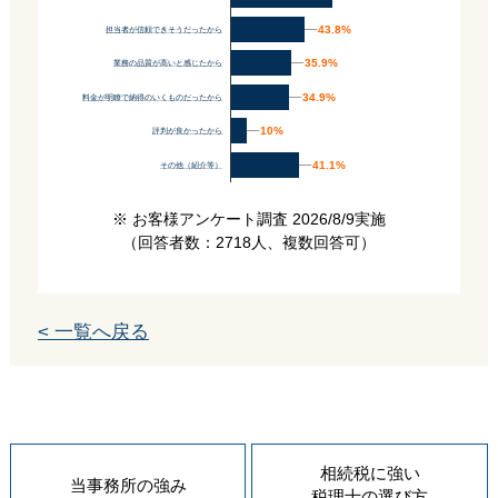
43.8%
43.8%
担当者が信頼できそうだったから
35.9%
35.9%
業務の品質が高いと感じたから
34.9%
34.9%
料金が明瞭で納得のいくものだったから
10%
10%
評判が良かったから
41.1%
41.1%
その他（紹介等）
※ お客様アンケート調査 2026/8/9実施
（回答者数：2718人、複数回答可）
< 一覧へ戻る
相続税に強い
当事務所の
強み
税理士の
選び方