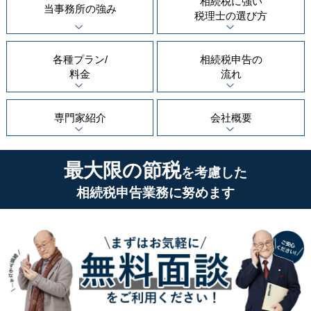
相続税に強い
当事務所の
強み
税理士の
選び方
各種プラン/
相続税申告の
料金
流れ
専門家紹介
会社概要
最大限の節税
を考慮した
相続税申告業務に努めます