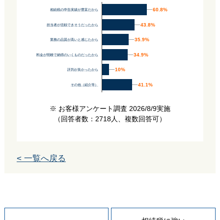
60.8%
60.8%
相続税の申告実績が豊富だから
43.8%
43.8%
担当者が信頼できそうだったから
35.9%
35.9%
業務の品質が高いと感じたから
34.9%
34.9%
料金が明瞭で納得のいくものだったから
10%
10%
評判が良かったから
41.1%
41.1%
その他（紹介等）
※ お客様アンケート調査 2026/8/9実施
（回答者数：2718人、複数回答可）
< 一覧へ戻る