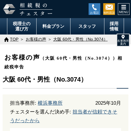
togg
navi
税理士の
採用
料金
プラン
スタッフ
選び方
情報
TOP
お客様の声
大阪 60代・男性（No.3074）
お客様の声
（大阪 60代・男性（No.3074））相
続税申告
大阪 60代・男性（No.3074）
担当事務所:
横浜事務所
2025年10月
チェスターを選んだ決め手:
担当者が信頼できそ
うだったから