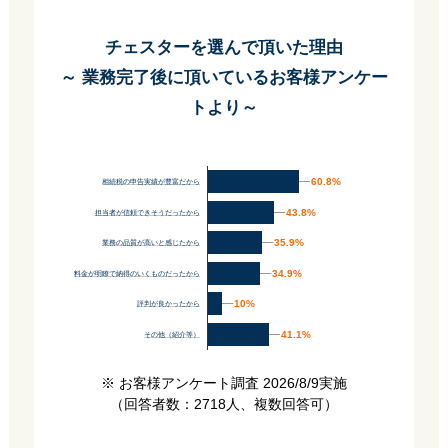
チェスターを選んで頂いた理由
～ 業務完了後に頂いているお客様アンケー
トより～
60.8%
60.8%
相続税の申告実績が豊富だから
43.8%
43.8%
担当者が信頼できそうだったから
35.9%
35.9%
業務の品質が高いと感じたから
34.9%
34.9%
料金が明瞭で納得のいくものだったから
10%
10%
評判が良かったから
41.1%
41.1%
その他（紹介等）
※ お客様アンケート調査 2026/8/9実施
（回答者数：2718人、複数回答可）