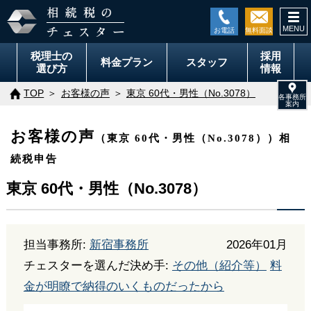
togg
navi
税理士の
採用
料金
プラン
スタッフ
選び方
情報
TOP
お客様の声
東京 60代・男性（No.3078）
お客様の声
（東京 60代・男性（No.3078））相
続税申告
東京 60代・男性（No.3078）
担当事務所:
新宿事務所
2026年01月
チェスターを選んだ決め手:
その他（紹介等）
料
金が明瞭で納得のいくものだったから