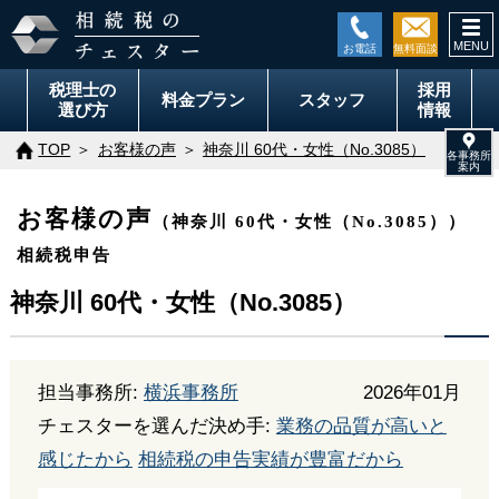
togg
navi
税理士の
採用
料金
プラン
スタッフ
選び方
情報
TOP
お客様の声
神奈川 60代・女性（No.3085）
お客様の声
（神奈川 60代・女性（No.3085））
相続税申告
神奈川 60代・女性（No.3085）
担当事務所:
横浜事務所
2026年01月
チェスターを選んだ決め手:
業務の品質が高いと
感じたから
相続税の申告実績が豊富だから