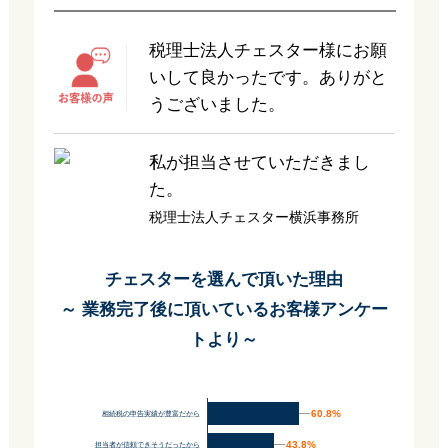
税理士法人チェスター様にお願
いして良かったです。ありがと
うございました。
私が担当させていただきまし
た。
税理士法人チェスター横浜事務所
チェスターを選んで頂いた理由
～ 業務完了後に頂いているお客様アンケー
トより～
60.8%
60.8%
相続税の申告実績が豊富だから
43.8%
43.8%
担当者が信頼できそうだったから