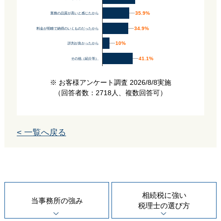
35.9%
35.9%
業務の品質が高いと感じたから
34.9%
34.9%
料金が明瞭で納得のいくものだったから
10%
10%
評判が良かったから
41.1%
41.1%
その他（紹介等）
※ お客様アンケート調査 2026/8/8実施
（回答者数：2718人、複数回答可）
< 一覧へ戻る
相続税に強い
当事務所の
強み
税理士の
選び方