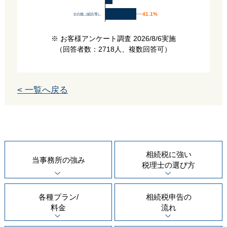
41.1%
41.1%
その他（紹介等）
※ お客様アンケート調査 2026/8/6実施
（回答者数：2718人、複数回答可）
< 一覧へ戻る
相続税に強い
当事務所の
強み
税理士の
選び方
各種プラン/
相続税申告の
料金
流れ