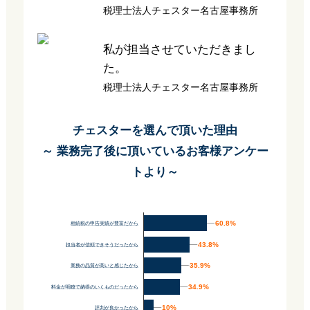
税理士法人チェスター名古屋事務所
私が担当させていただきまし
た。
税理士法人チェスター名古屋事務所
チェスターを選んで頂いた理由
～ 業務完了後に頂いているお客様アンケー
トより～
60.8%
60.8%
相続税の申告実績が豊富だから
43.8%
43.8%
担当者が信頼できそうだったから
35.9%
35.9%
業務の品質が高いと感じたから
34.9%
34.9%
料金が明瞭で納得のいくものだったから
10%
10%
評判が良かったから