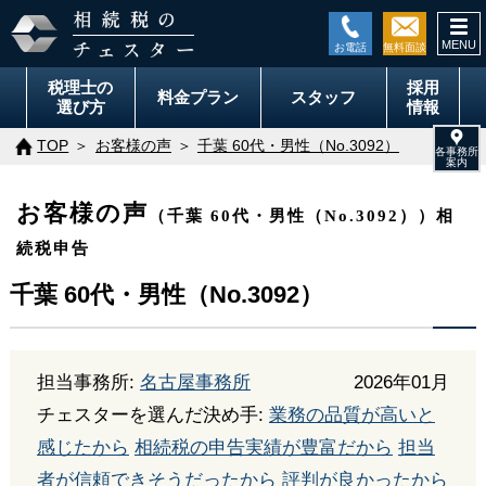
togg
navi
税理士の
採用
料金
プラン
スタッフ
選び方
情報
TOP
お客様の声
千葉 60代・男性（No.3092）
お客様の声
（千葉 60代・男性（No.3092））相
続税申告
千葉 60代・男性（No.3092）
担当事務所:
名古屋事務所
2026年01月
チェスターを選んだ決め手:
業務の品質が高いと
感じたから
相続税の申告実績が豊富だから
担当
者が信頼できそうだったから
評判が良かったから