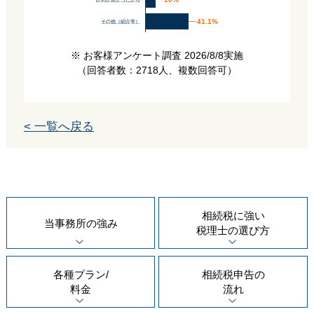
評判が良かったから
41.1%
41.1%
その他（紹介等）
※ お客様アンケート調査 2026/8/8実施
（回答者数：2718人、複数回答可）
< 一覧へ戻る
相続税に強い
当事務所の
強み
税理士の
選び方
各種プラン/
相続税申告の
料金
流れ