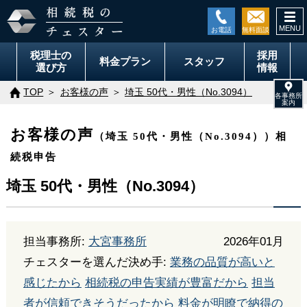
togg
navi
税理士の
採用
料金
プラン
スタッフ
選び方
情報
TOP
お客様の声
埼玉 50代・男性（No.3094）
お客様の声
（埼玉 50代・男性（No.3094））相
続税申告
埼玉 50代・男性（No.3094）
担当事務所:
大宮事務所
2026年01月
チェスターを選んだ決め手:
業務の品質が高いと
感じたから
相続税の申告実績が豊富だから
担当
者が信頼できそうだったから
料金が明瞭で納得の