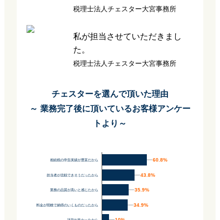
税理士法人チェスター大宮事務所
私が担当させていただきまし
た。
税理士法人チェスター大宮事務所
チェスターを選んで頂いた理由
～ 業務完了後に頂いているお客様アンケー
トより～
60.8%
60.8%
相続税の申告実績が豊富だから
43.8%
43.8%
担当者が信頼できそうだったから
35.9%
35.9%
業務の品質が高いと感じたから
34.9%
34.9%
料金が明瞭で納得のいくものだったから
10%
10%