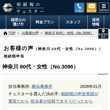
togg
navi
税理士の
採用
料金
プラン
スタッフ
選び方
情報
TOP
お客様の声
神奈川 60代・女性（No.3096）
お客様の声
（神奈川 60代・女性（No.3096））
相続税申告
神奈川 60代・女性（No.3096）
担当事務所:
横浜事務所
2026年01月
チェスターを選んだ決め手:
相続税の申告実績が
豊富だから
担当者が信頼できそうだったから