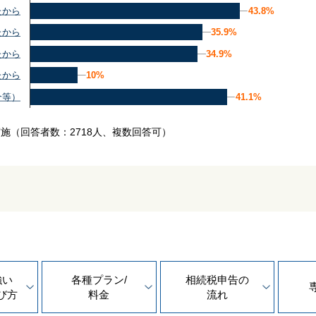
43.8%
43.8%
たから
35.9%
35.9%
たから
34.9%
34.9%
たから
10%
10%
たから
41.1%
41.1%
介等）
実施
（回答者数：2718人、複数回答可）
強い
各種プラン/
相続税申告の
び方
料金
流れ