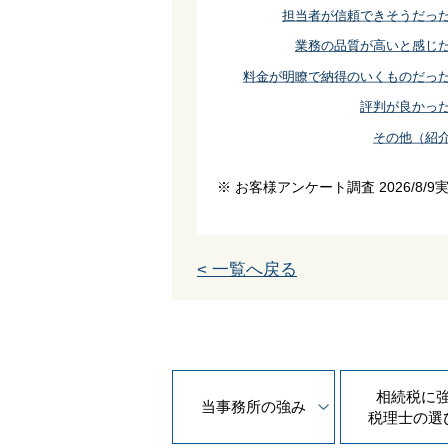
担当者が信頼できそうだっ
業務の品質が高いと感じ
料金が明瞭で納得のいくものだっ
評判が良かっ
その他（紹
※ お客様アンケート調査 2026/8/9
< 一覧へ戻る
相続税に
当事務所の
強み
税理士の
選