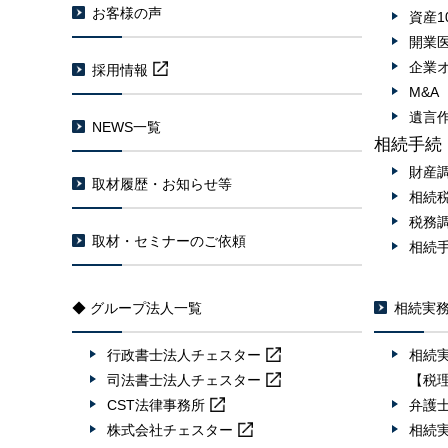
お客様の声
資産1
開業
企業
採用情報
M&
遺言
NEWS一覧
相続手続
財産
取材履歴・お知らせ等
相続
税務
取材・セミナーのご依頼
相続
◆ グループ法人一覧
相続実
行政書士法人
チェスター
相続
司法書士法人
チェスター
【税
CST法律事務所
弁護
株式会社
チェスター
相続