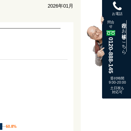
2026年01月
お電話
問合
既存のお客様はこちら
せ
0120-888-145
受付時間
9:00-20:00
土日祝も
対応可
60.8%
60.8%