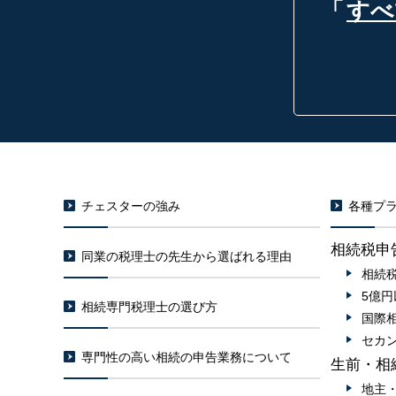
「
すべ
チェスターの強み
各種プラ
相続税申
同業の税理士の先生から選ばれる理由
相続
5億
相続専門税理士の選び方
国際
セカ
専門性の高い相続の申告業務について
生前・相
地主