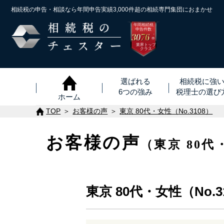
相続税の申告・相談なら年間申告実績3,000件超の
相続専門集団におまかせ
年間相続税
申告件数
3076
※
件
業界トップ
クラス
選ばれる
相続税に強
6つの強み
税理士
の
選び
ホーム
TOP
お客様の声
東京 80代・女性（No.3108）
お客様の声
（東京 80代
東京 80代・女性（No.3