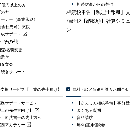
相続財産からの寄付
0億円以上の方
相続税申告【税理士報酬】
医の方
オーナー（事業承継）
相続税【納税額】計算シミ
A（会社売却）支援
ン
作成
サポート
・その他
調査/名義変更
税還付
調査立会
手続きサポート
務支援サービス【士業の先生向け】
無料面談／個別相談＆お問合せ
実務サポートサービス
【あんしん相続準備】事前登
理士の先生方向け】
よくある質問
士・司法書士の先生方へ
資料請求
実務
アカデミー
無料個別相談会