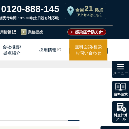
0120-888-145
21
全国
拠点
アクセスはこちら
話受付時間：9〜20時(土日祝も対応可)
感染症予防方針
用情報
業務提携
会社概要/
無料面談/相談
採用情
報
拠点紹介
お問い合わせ
toggl
navig
資料請求
料金計算
ツール