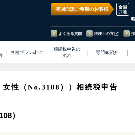
初回面談ご希望のお客様
電
よくある質問
税理士の方
採
い
相続税
申告
の
各種プラン
/
料金
専門家
紹介
方
流れ
・女性（No.3108））相続税申告
108）