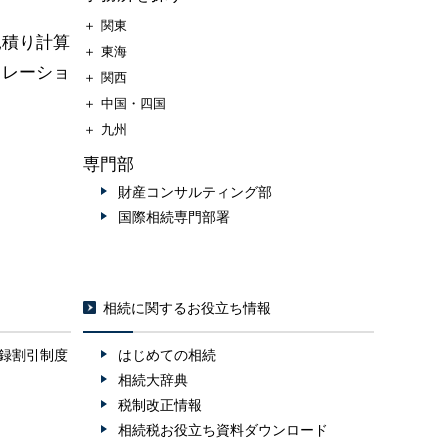
＋
関東
見積り計算
＋
東海
ュレーショ
＋
関西
＋
中国・四国
＋
九州
専門部
財産コンサルティング部
国際相続専門部署
相続に関するお役立ち情報
録割引制度
はじめての相続
相続大辞典
税制改正情報
相続税お役立ち資料ダウンロード