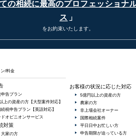
ての相続に最高の
プロフェッショナ
ス
」
をお約束いたします。
ン/料金
告
お客様の状況に応じた対応
税申告プラン
5億円以上の資産の方
円以上の資産の方【大型案件対応】
農家の方
相続税申告プラン【英語対応】
非上場会社オーナー
ンドオピニオンサービス
国際相続案件
続対策
平日日中お忙しい方
申告期限が迫っている方
・大家の方