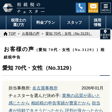
togg
navi
税理士の
採用
料金
プラン
スタッフ
選び方
情報
TOP
お客様の声
愛知 70代・女性（No.3129）
お客様の声
（愛知 70代・女性（No.3129））相
続税申告
愛知 70代・女性（No.3129）
担当事務所:
名古屋事務所
2026年01月
チェスターを選んだ決め手:
業務の品質が高いと
感じたから
相続税の申告実績が豊富だから
担当
者が信頼できそうだったから
評判が良かったから