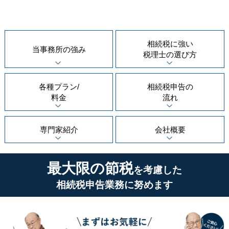
相続税に強い
当事務所の
強み
税理士の
選び方
各種プラン/
相続税申告の
料金
流れ
専門家紹介
会社概要
最大限の節税
を考慮した
相続税申告業務に努めます