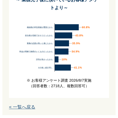
トより～
60.8%
60.8%
相続税の申告実績が豊富だから
43.8%
43.8%
担当者が信頼できそうだったから
35.9%
35.9%
業務の品質が高いと感じたから
34.9%
34.9%
料金が明瞭で納得のいくものだったから
10%
10%
評判が良かったから
41.1%
41.1%
その他（紹介等）
※ お客様アンケート調査 2026/8/7実施
（回答者数：2718人、複数回答可）
< 一覧へ戻る