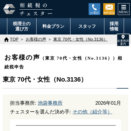
togg
navi
税理士の
採用
料金
プラン
スタッフ
選び方
情報
TOP
お客様の声
東京 70代・女性（No.3136）
お客様の声
（東京 70代・女性（No.3136））相
続税申告
東京 70代・女性（No.3136）
担当事務所:
池袋事務所
2026年01月
チェスターを選んだ決め手:
その他（紹介等）