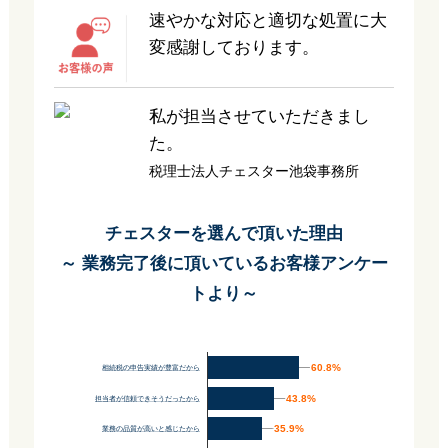
速やかな対応と適切な処置に大
変感謝しております。
私が担当させていただきまし
た。
税理士法人チェスター池袋事務所
チェスターを選んで頂いた理由
～ 業務完了後に頂いているお客様アンケー
トより～
60.8%
60.8%
相続税の申告実績が豊富だから
43.8%
43.8%
担当者が信頼できそうだったから
35.9%
35.9%
業務の品質が高いと感じたから