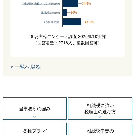
34.9%
34.9%
料金が明瞭で納得のいくものだったから
10%
10%
評判が良かったから
41.1%
41.1%
その他（紹介等）
※ お客様アンケート調査 2026/8/10実施
（回答者数：2718人、複数回答可）
< 一覧へ戻る
相続税に強い
当事務所の
強み
税理士の
選び方
各種プラン/
相続税申告の