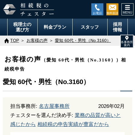
togg
navi
税理士の
採用
料金
プラン
スタッフ
選び方
情報
TOP
お客様の声
愛知 60代・男性（No.3160）
お客様の声
（愛知 60代・男性（No.3160））相
続税申告
愛知 60代・男性（No.3160）
担当事務所:
名古屋事務所
2026年02月
チェスターを選んだ決め手:
業務の品質が高いと
感じたから
相続税の申告実績が豊富だから