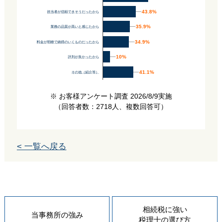
43.8%
43.8%
担当者が信頼できそうだったから
35.9%
35.9%
業務の品質が高いと感じたから
34.9%
34.9%
料金が明瞭で納得のいくものだったから
10%
10%
評判が良かったから
41.1%
41.1%
その他（紹介等）
※ お客様アンケート調査 2026/8/9実施
（回答者数：2718人、複数回答可）
< 一覧へ戻る
相続税に強い
当事務所の
強み
税理士の
選び方