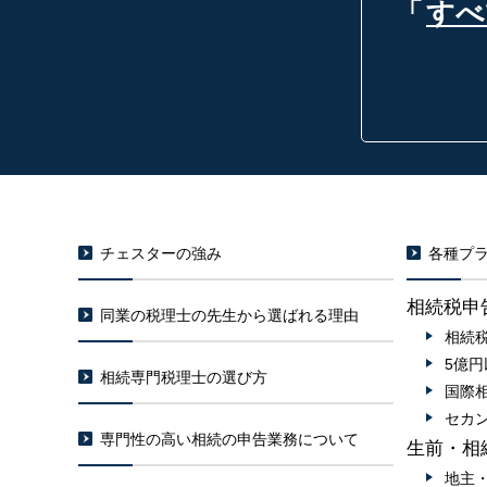
「
すべ
チェスターの強み
各種プラ
相続税申
同業の税理士の先生から選ばれる理由
相続
5億
相続専門税理士の選び方
国際
セカ
専門性の高い相続の申告業務について
生前・相
地主