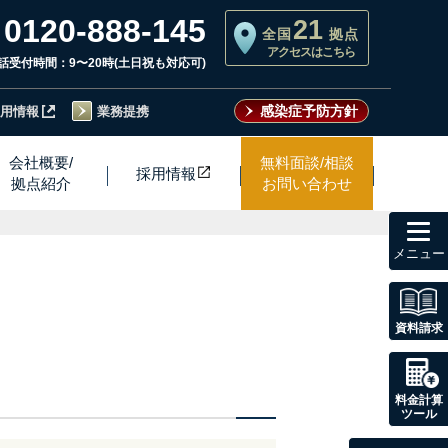
0120-888-145
21
全国
拠点
アクセスはこちら
話受付時間：9〜20時(土日祝も対応可)
感染症予防方針
用情報
業務提携
会社概要/
無料面談/相談
採用情
報
拠点紹介
お問い合わせ
toggl
navig
資料請求
料金計算
ツール