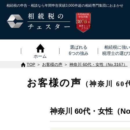
相続税の申告・相談なら年間申告実績3,000件超の
相続専門集団におまかせ
年間相続税
申告件数
3076
※
件
業界トップ
クラス
選ばれる
相続税に強
6つの強み
税理士
の
選び
ホーム
TOP
お客様の声
神奈川 60代・女性（No.3167）
お客様の声
（神奈川 60
神奈川 60代・女性（No.