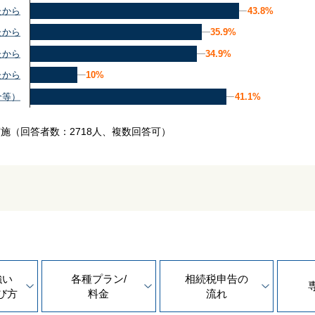
43.8%
43.8%
たから
35.9%
35.9%
たから
34.9%
34.9%
たから
10%
10%
たから
41.1%
41.1%
介等）
実施
（回答者数：2718人、複数回答可）
強い
各種プラン/
相続税申告の
び方
料金
流れ