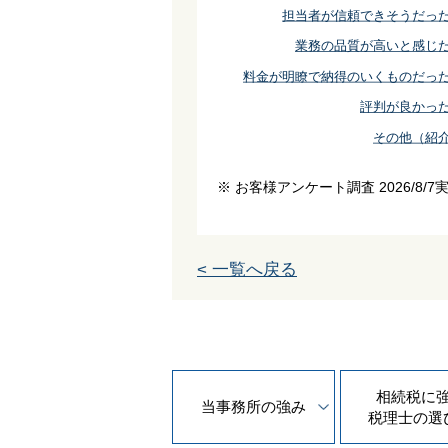
担当者が信頼できそうだっ
業務の品質が高いと感じ
料金が明瞭で納得のいくものだっ
評判が良かっ
その他（紹
※ お客様アンケート調査 2026/8/7
< 一覧へ戻る
相続税に
当事務所の
強み
税理士の
選