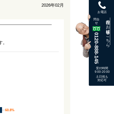
2026年02月
お電話
問合
既存のお客様はこちら
せ
0120-888-145
す。
受付時間
9:00-20:00
土日祝も
対応可
60.8%
60.8%