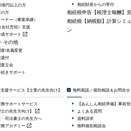
相続財産からの寄付
0億円以上の方
相続税申告【税理士報酬】
医の方
オーナー（事業承継）
相続税【納税額】計算シミ
A（会社売却）支援
ン
作成
サポート
・その他
調査/名義変更
税還付
調査立会
手続きサポート
務支援サービス【士業の先生向け】
無料面談／個別相談＆お問合せ
実務サポートサービス
【あんしん相続準備】事前登
理士の先生方向け】
よくある質問
士・司法書士の先生方へ
資料請求
実務
アカデミー
無料個別相談会