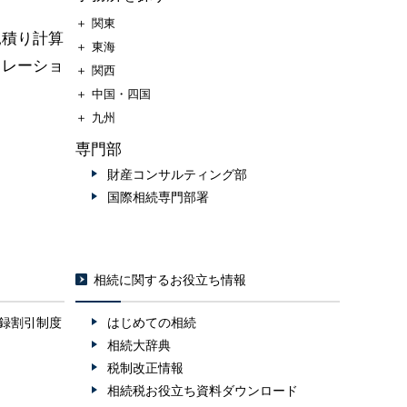
＋
関東
見積り計算
＋
東海
ュレーショ
＋
関西
＋
中国・四国
＋
九州
専門部
財産コンサルティング部
国際相続専門部署
相続に関するお役立ち情報
録割引制度
はじめての相続
相続大辞典
税制改正情報
相続税お役立ち資料ダウンロード