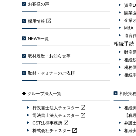
お客様の声
資産1
開業
企業
採用情報
M&
遺言
NEWS一覧
相続手続
財産
取材履歴・お知らせ等
相続
税務
取材・セミナーのご依頼
相続
◆ グループ法人一覧
相続実
行政書士法人
チェスター
相続
司法書士法人
チェスター
【税
CST法律事務所
弁護
株式会社
チェスター
相続