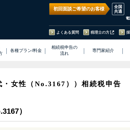
初回面談ご希望のお客様
電
よくある質問
税理士の方
採
い
相続税
申告
の
各種プラン
/
料金
専門家
紹介
方
流れ
代・女性（No.3167））相続税申告
3167）