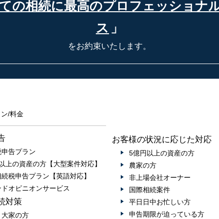
ての相続に最高の
プロフェッショナ
ス
」
をお約束いたします。
ン/料金
告
お客様の状況に応じた対応
税申告プラン
5億円以上の資産の方
円以上の資産の方【大型案件対応】
農家の方
相続税申告プラン【英語対応】
非上場会社オーナー
ンドオピニオンサービス
国際相続案件
続対策
平日日中お忙しい方
申告期限が迫っている方
・大家の方