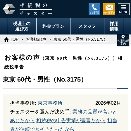
togg
navi
税理士の
採用
料金
プラン
スタッフ
選び方
情報
TOP
お客様の声
東京 60代・男性（No.3175）
お客様の声
（東京 60代・男性（No.3175））相
続税申告
東京 60代・男性（No.3175）
担当事務所:
東京事務所
2026年02月
チェスターを選んだ決め手:
業務の品質が高いと
感じたから
相続税の申告実績が豊富だから
担当
者が信頼できそうだったから