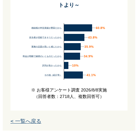
トより～
60.8%
60.8%
相続税の申告実績が豊富だから
43.8%
43.8%
担当者が信頼できそうだったから
35.9%
35.9%
業務の品質が高いと感じたから
34.9%
34.9%
料金が明瞭で納得のいくものだったから
10%
10%
評判が良かったから
41.1%
41.1%
その他（紹介等）
※ お客様アンケート調査 2026/8/8実施
（回答者数：2718人、複数回答可）
< 一覧へ戻る