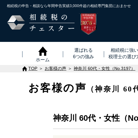
相続税の申告・相談なら年間申告実績3,000件超の
相続専門集団におまかせ
年間相続税
申告件数
3076
※
件
業界トップ
クラス
選ばれる
相続税に強
6つの強み
税理士
の
選び
ホーム
TOP
お客様の声
神奈川 60代・女性（No.3197）
お客様の声
（神奈川 60
神奈川 60代・女性（No.