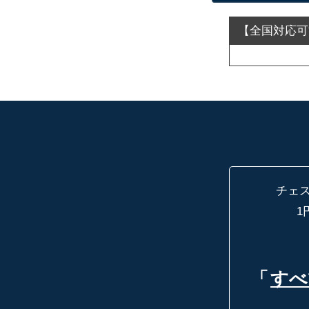
チェ
1
「
すべ