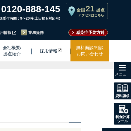
0120-888-145
21
全国
拠点
アクセスはこちら
話受付時間：9〜20時(土日祝も対応可)
感染症予防方針
用情報
業務提携
会社概要/
無料面談/相談
採用情
報
拠点紹介
お問い合わせ
toggl
navig
資料請求
料金計算
ツール