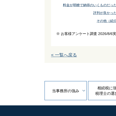
料金が明瞭で納得のいくものだっ
評判が良かっ
その他（紹
※ お客様アンケート調査 2026/8/6
< 一覧へ戻る
相続税に
当事務所の
強み
税理士の
選