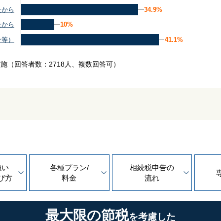
34.9%
34.9%
たから
10%
10%
たから
41.1%
41.1%
介等）
実施
（回答者数：2718人、複数回答可）
強い
各種プラン/
相続税申告の
び方
料金
流れ
最大限の節税
を考慮した