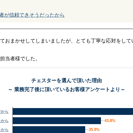
者が信頼できそうだったから
ておまかせしてしまいましたが、とても丁寧な応対をして
担当者様でした。
チェスターを選んで頂いた理由
～ 業務完了後に頂いているお客様アンケートより～
だから
43.8%
43.8%
たから
35.9%
35.9%
たから