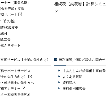
オーナー（事業承継）
相続税【納税額】計算シミ
A（会社売却）支援
ン
作成
サポート
・その他
調査/名義変更
税還付
調査立会
手続きサポート
務支援サービス【士業の先生向け】
無料面談／個別相談＆お問合せ
実務サポートサービス
【あんしん相続準備】事前登
理士の先生方向け】
よくある質問
士・司法書士の先生方へ
資料請求
実務
アカデミー
無料個別相談会
スター相続実務研究所