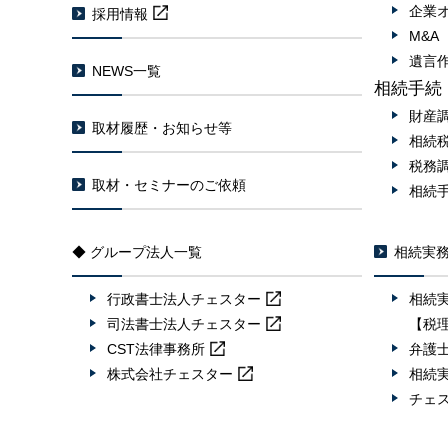
企業
採用情報
M&
遺言
NEWS一覧
相続手続
財産
取材履歴・お知らせ等
相続
税務
取材・セミナーのご依頼
相続
◆ グループ法人一覧
相続実
行政書士法人
チェスター
相続
司法書士法人
チェスター
【税
CST法律事務所
弁護
株式会社
チェスター
相続
チェ