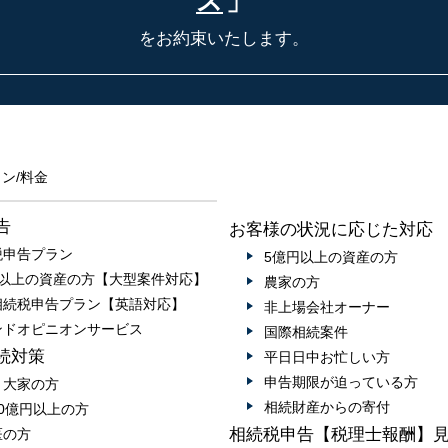
ス
」
をお約束いたします。
ン/料金
告
お客様の状況に応じた対応
税申告プラン
5億円以上の資産の方
円以上の資産の方【大型案件対応】
農家の方
相続税申告プラン【英語対応】
非上場会社オーナー
ンドオピニオンサービス
国際相続案件
続対策
平日日中お忙しい方
申告期限が迫っている方
・大家の方
相続財産からの寄付
0億円以上の方
相続税申告【税理士報酬】
医の方