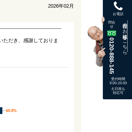
2026年02月
お電話
問合
既存のお客様はこちら
せ
0120-888-145
いただき、感謝しておりま
受付時間
9:00-20:00
土日祝も
対応可
60.8%
60.8%