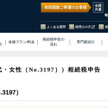
初回面談ご希望のお客様
電
よくある質問
税理士の方
採
い
相続税
申告
の
各種プラン
/
料金
専門家
紹介
方
流れ
代・女性（No.3197））相続税申告
3197）