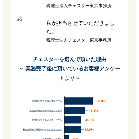
税理士法人チェスター東京事務所
私が担当させていただきまし
た。
税理士法人チェスター東京事務所
チェスターを選んで頂いた理由
～ 業務完了後に頂いているお客様アンケー
トより～
60.8%
60.8%
相続税の申告実績が豊富だから
43.8%
43.8%
担当者が信頼できそうだったから
35.9%
35.9%
業務の品質が高いと感じたから
34.9%
34.9%
料金が明瞭で納得のいくものだったから
10%
10%