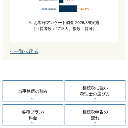
評判が良かったから
41.1%
41.1%
その他（紹介等）
※ お客様アンケート調査 2026/8/8実施
（回答者数：2718人、複数回答可）
< 一覧へ戻る
相続税に強い
当事務所の
強み
税理士の
選び方
各種プラン/
相続税申告の
料金
流れ