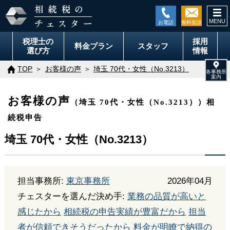
togg
navi
税理士の
採用
料金
プラン
スタッフ
選び方
情報
TOP
お客様の声
埼玉 70代・女性（No.3213）
お客様の声
（埼玉 70代・女性（No.3213））相
続税申告
埼玉 70代・女性（No.3213）
担当事務所:
東京事務所
2026年04月
チェスターを選んだ決め手:
業務の品質が高いと
感じたから
相続税の申告実績が豊富だから
担当
者が信頼できそうだったから
料金が明瞭で納得の