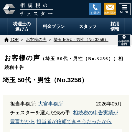
togg
navi
税理士の
採用
料金
プラン
スタッフ
選び方
情報
TOP
お客様の声
埼玉 50代・男性（No.3256）
お客様の声
（埼玉 50代・男性（No.3256））相
続税申告
埼玉 50代・男性（No.3256）
担当事務所:
大宮事務所
2026年05月
チェスターを選んだ決め手:
相続税の申告実績が
豊富だから
担当者が信頼できそうだったから