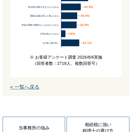
43.8%
43.8%
担当者が信頼できそうだったから
35.9%
35.9%
業務の品質が高いと感じたから
34.9%
34.9%
料金が明瞭で納得のいくものだったから
10%
10%
評判が良かったから
41.1%
41.1%
その他（紹介等）
※ お客様アンケート調査 2026/8/6実施
（回答者数：2718人、複数回答可）
< 一覧へ戻る
相続税に強い
当事務所の
強み
税理士の
選び方