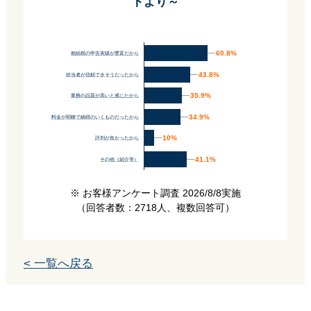
トより～
60.8%
60.8%
相続税の申告実績が豊富だから
43.8%
43.8%
担当者が信頼できそうだったから
35.9%
35.9%
業務の品質が高いと感じたから
34.9%
34.9%
料金が明瞭で納得のいくものだったから
10%
10%
評判が良かったから
41.1%
41.1%
その他（紹介等）
※ お客様アンケート調査 2026/8/8実施
（回答者数：2718人、複数回答可）
< 一覧へ戻る