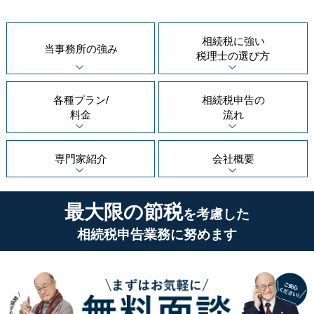
相続税に強い
当事務所の
強み
税理士の
選び方
各種プラン/
相続税申告の
料金
流れ
専門家紹介
会社概要
最大限の節税
を考慮した
相続税申告業務に努めます