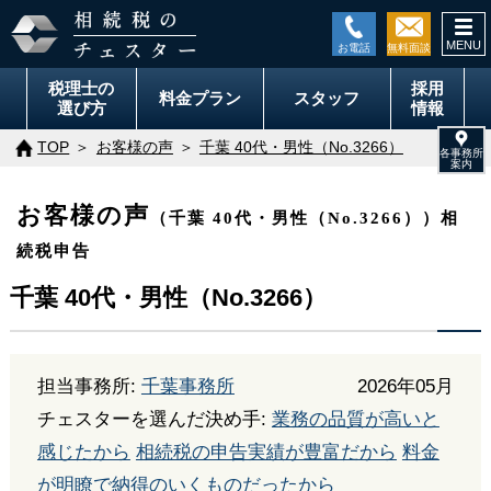
togg
navi
税理士の
採用
料金
プラン
スタッフ
選び方
情報
TOP
お客様の声
千葉 40代・男性（No.3266）
お客様の声
（千葉 40代・男性（No.3266））相
続税申告
千葉 40代・男性（No.3266）
担当事務所:
千葉事務所
2026年05月
チェスターを選んだ決め手:
業務の品質が高いと
感じたから
相続税の申告実績が豊富だから
料金
が明瞭で納得のいくものだったから