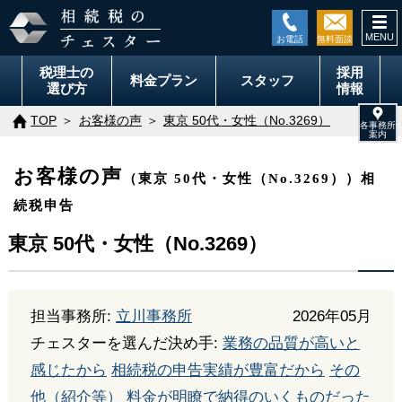
togg
navi
税理士の
採用
料金
プラン
スタッフ
選び方
情報
TOP
お客様の声
東京 50代・女性（No.3269）
お客様の声
（東京 50代・女性（No.3269））相
続税申告
東京 50代・女性（No.3269）
担当事務所:
立川事務所
2026年05月
チェスターを選んだ決め手:
業務の品質が高いと
感じたから
相続税の申告実績が豊富だから
その
他（紹介等）
料金が明瞭で納得のいくものだった