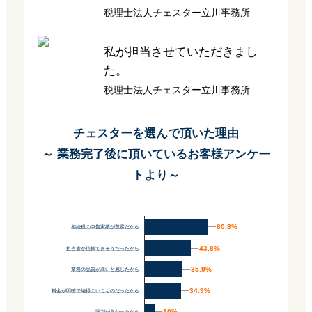
税理士法人チェスター立川事務所
私が担当させていただきまし
た。
税理士法人チェスター立川事務所
チェスターを選んで頂いた理由
～ 業務完了後に頂いているお客様アンケー
トより～
60.8%
60.8%
相続税の申告実績が豊富だから
43.8%
43.8%
担当者が信頼できそうだったから
35.9%
35.9%
業務の品質が高いと感じたから
34.9%
34.9%
料金が明瞭で納得のいくものだったから
10%
10%