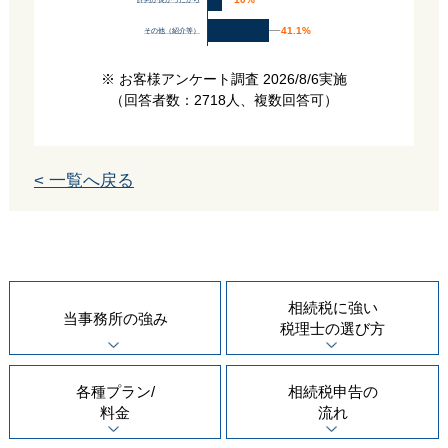
評判が良かったから
41.1%
41.1%
その他（紹介等）
※ お客様アンケート調査 2026/8/6実施
（回答者数：2718人、複数回答可）
< 一覧へ戻る
相続税に強い
当事務所の
強み
税理士の
選び方
各種プラン/
相続税申告の
料金
流れ