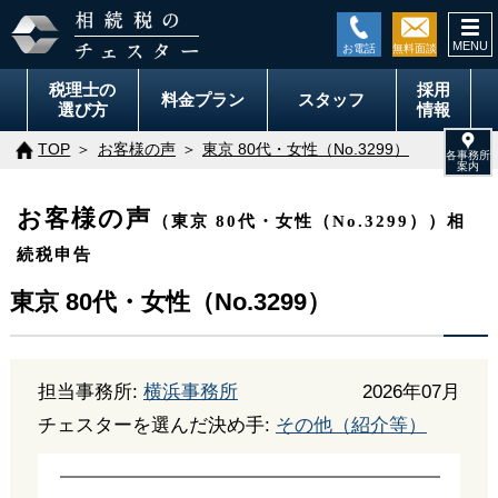
togg
navi
税理士の
採用
料金
プラン
スタッフ
選び方
情報
TOP
お客様の声
東京 80代・女性（No.3299）
お客様の声
（東京 80代・女性（No.3299））相
続税申告
東京 80代・女性（No.3299）
担当事務所:
横浜事務所
2026年07月
チェスターを選んだ決め手:
その他（紹介等）