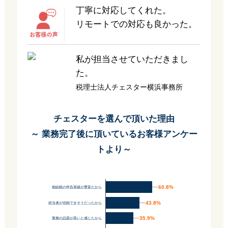
丁寧に対応してくれた。
リモートでの対応も良かった。
私が担当させていただきまし
た。
税理士法人チェスター横浜事務所
チェスターを選んで頂いた理由
～ 業務完了後に頂いているお客様アンケー
トより～
60.8%
60.8%
相続税の申告実績が豊富だから
43.8%
43.8%
担当者が信頼できそうだったから
35.9%
35.9%
業務の品質が高いと感じたから