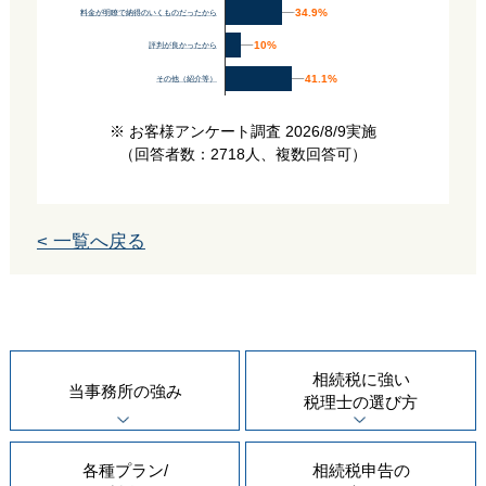
34.9%
34.9%
料金が明瞭で納得のいくものだったから
10%
10%
評判が良かったから
41.1%
41.1%
その他（紹介等）
※ お客様アンケート調査 2026/8/9実施
（回答者数：2718人、複数回答可）
< 一覧へ戻る
相続税に強い
当事務所の
強み
税理士の
選び方
各種プラン/
相続税申告の