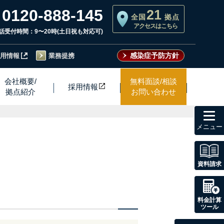
0120-888-145
21
全国
拠点
アクセスはこちら
話受付時間：9〜20時(土日祝も対応可)
感染症予防方針
用情報
業務提携
会社概要/
無料面談/相談
採用情
報
拠点紹介
お問い合わせ
toggl
navig
資料請求
料金計算
ツール