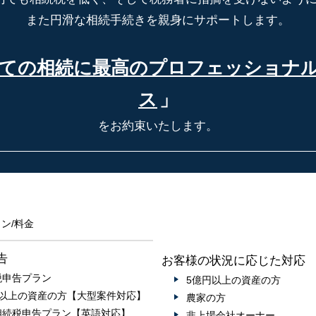
また円滑な相続手続きを親身にサポートします。
ての相続に最高の
プロフェッショナ
ス
」
をお約束いたします。
ン/料金
告
お客様の状況に応じた対応
税申告プラン
5億円以上の資産の方
円以上の資産の方【大型案件対応】
農家の方
相続税申告プラン【英語対応】
非上場会社オーナー