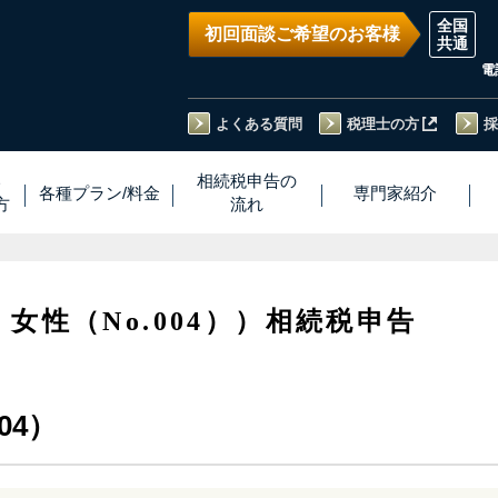
初回面談ご希望のお客様
電
よくある質問
税理士の方
採
い
相続税
申告
の
各種プラン
/
料金
専門家
紹介
方
流れ
・女性（No.004））相続税申告
04）