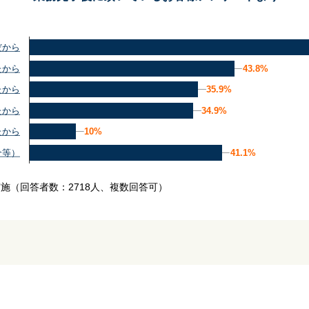
だから
43.8%
43.8%
たから
35.9%
35.9%
たから
34.9%
34.9%
たから
10%
10%
たから
41.1%
41.1%
介等）
実施
（回答者数：2718人、複数回答可）