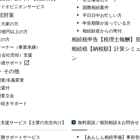
ンドオピニオンサービス
国際相続案件
続対策
平日日中お忙しい方
申告期限が迫っている方
・大家の方
相続財産からの寄付
0億円以上の方
相続税申告【税理士報酬】
医の方
オーナー（事業承継）
相続税【納税額】計算シミ
A（会社売却）支援
ン
作成
サポート
・その他
調査/名義変更
税還付
調査立会
手続きサポート
務支援サービス【士業の先生向け】
無料面談／個別相談＆お問合せ
実務サポートサービス
【あんしん相続準備】事前登