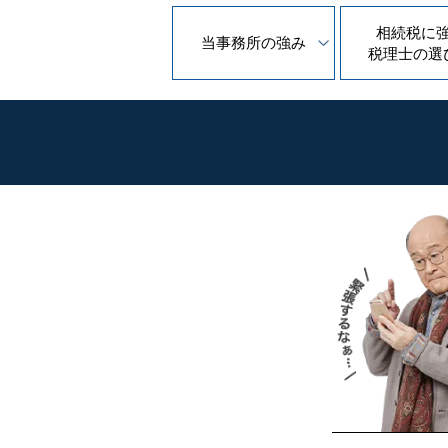
相続税に
当事務所の
強み
税理士の
選