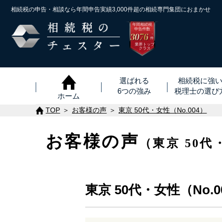
相続税の申告・相談なら年間申告実績3,000件超の
相続専門集団におまかせ
年間相続税
申告件数
3076
※
件
業界トップ
クラス
選ばれる
相続税に強
6つの強み
税理士
の
選び
ホーム
TOP
お客様の声
東京 50代・女性（No.004）
お客様の声
（東京 50代
東京 50代・女性（No.0