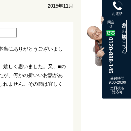
2015年11月
お電話
問合
既存のお客様はこちら
せ
0120-888-145
本当にありがとうございまし
、嬉しく思いました。又、■の
たが、何かの折いいお話があ
受付時間
9:00-20:00
しれません。その節は宜しく
土日祝も
対応可