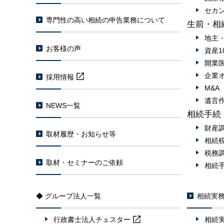
セカ
専門性の高い相続の申告業務について
生前・相
地主
お客様の声
資産1
開業
企業
採用情報
M&
遺言
NEWS一覧
相続手続
財産
取材履歴・お知らせ等
相続
税務
取材・セミナーのご依頼
相続
◆ グループ法人一覧
相続実
行政書士法人
チェスター
相続