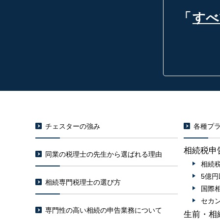
「
すべ
チェスターの強み
各種プラ
相続税申
同業の税理士の先生から選ばれる理由
相続
5億
相続専門税理士の選び方
国際
セカ
専門性の高い相続の申告業務について
生前・相