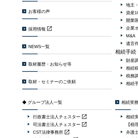
地主
お客様の声
資産1
開業
企業
採用情報
M&
遺言
NEWS一覧
相続手続
財産
取材履歴・お知らせ等
相続
税務
取材・セミナーのご依頼
相続
◆ グループ法人一覧
相続実
行政書士法人
チェスター
相続
司法書士法人
チェスター
【税
CST法律事務所
弁護