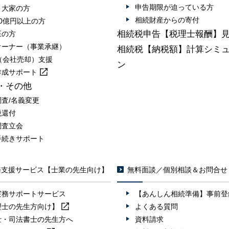
申告期限が迫っている方
・大家の方
相続財産からの寄付
0億円以上の方
相続税申告【税理士報酬】
医の方
オーナー（事業承継）
相続税【納税額】計算シミ
A（会社売却）支援
ン
作成
サポート
・その他
調査/名義変更
税還付
調査立会
手続きサポート
務支援サービス【士業の先生向け】
無料面談／個別相談＆お問合せ
実務サポートサービス
【あんしん相続準備】事前登
理士の先生方向け】
よくある質問
士・司法書士の先生方へ
資料請求