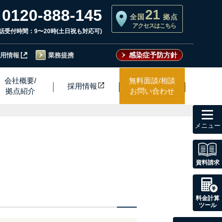
0120-888-145
21
全国
拠点
アクセスはこちら
話受付時間：9〜20時(土日祝も対応可)
感染症予防方針
用情報
業務提携
会社概要/
無料面談/相談
採用情
報
拠点紹介
お問い合わせ
toggl
navig
資料請求
料金計算
ツール