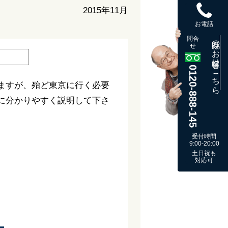
2015年11月
お電話
問合
既存のお客様はこちら
せ
0120-888-145
ますが、殆ど東京に行く必要
に分かりやすく説明して下さ
受付時間
9:00-20:00
土日祝も
対応可