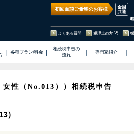
初回面談ご希望のお客様
電
よくある質問
税理士の方
採
い
相続税
申告
の
各種プラン
/
料金
専門家
紹介
方
流れ
・女性（No.013））相続税申告
13）