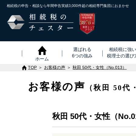
相続税の申告・相談なら年間申告実績3,000件超の
相続専門集団におまかせ
年間相続税
申告件数
3076
※
件
業界トップ
クラス
選ばれる
相続税に強
6つの強み
税理士
の
選び
ホーム
TOP
お客様の声
秋田 50代・女性（No.013）
お客様の声
（秋田 50代
秋田 50代・女性（No.0