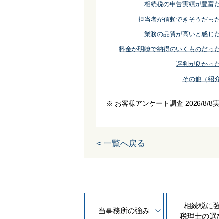
相続税の申告実績が豊富
担当者が信頼できそうだっ
業務の品質が高いと感じ
料金が明瞭で納得のいくものだっ
評判が良かっ
その他（紹
※ お客様アンケート調査 2026/8/8
< 一覧へ戻る
相続税に
当事務所の
強み
税理士の
選