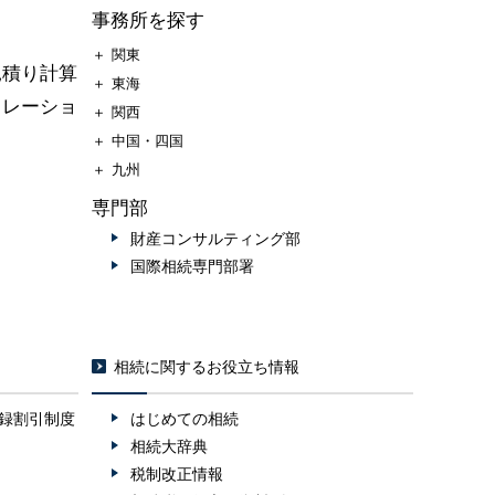
事務所を探す
＋
関東
見積り計算
＋
東海
ュレーショ
＋
関西
＋
中国・四国
＋
九州
専門部
財産コンサルティング部
国際相続専門部署
相続に関するお役立ち情報
録割引制度
はじめての相続
相続大辞典
税制改正情報