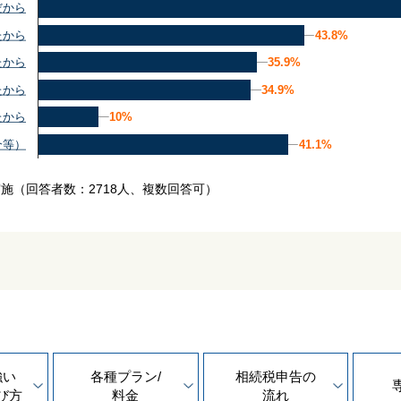
だから
43.8%
43.8%
たから
35.9%
35.9%
たから
34.9%
34.9%
たから
10%
10%
たから
41.1%
41.1%
介等）
実施
（回答者数：2718人、複数回答可）
強い
各種プラン/
相続税申告の
び方
料金
流れ