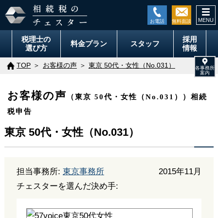
togg
navi
税理士の
採用
料金
プラン
スタッフ
選び方
情報
TOP
お客様の声
東京 50代・女性（No.031）
お客様の声
（東京 50代・女性（No.031））相続
税申告
東京 50代・女性（No.031）
担当事務所:
東京事務所
2015年11月
チェスターを選んだ決め手: