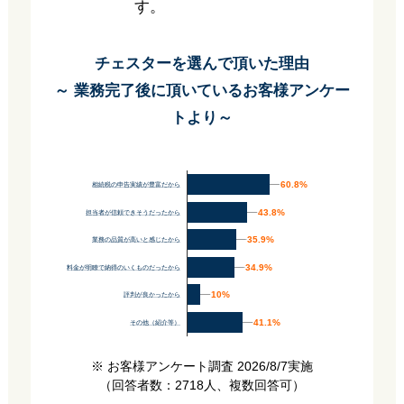
す。
チェスターを選んで頂いた理由
～ 業務完了後に頂いているお客様アンケー
トより～
60.8%
60.8%
相続税の申告実績が豊富だから
43.8%
43.8%
担当者が信頼できそうだったから
35.9%
35.9%
業務の品質が高いと感じたから
34.9%
34.9%
料金が明瞭で納得のいくものだったから
10%
10%
評判が良かったから
41.1%
41.1%
その他（紹介等）
※ お客様アンケート調査 2026/8/7実施
（回答者数：2718人、複数回答可）