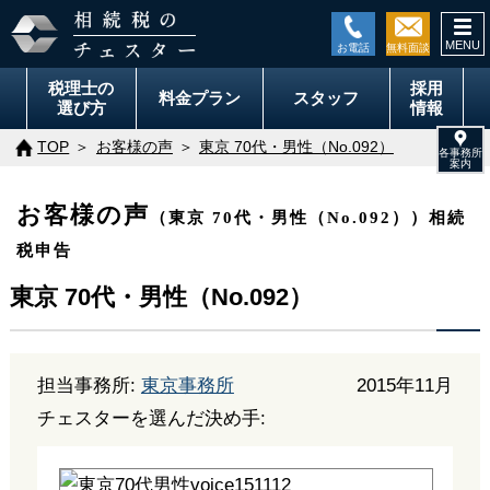
togg
navi
税理士の
採用
料金
プラン
スタッフ
選び方
情報
TOP
お客様の声
東京 70代・男性（No.092）
お客様の声
（東京 70代・男性（No.092））相続
税申告
東京 70代・男性（No.092）
担当事務所:
東京事務所
2015年11月
チェスターを選んだ決め手: