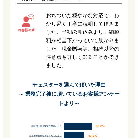
おちついた穏やかな対応で、わ
かり易く丁寧に説明して頂きま
した。当初の見込みより、納税
額が相当下がっていて助かりま
した。現金贈与等、相続以降の
注意点も詳しく知ることができ
ました。
チェスターを選んで頂いた理由
～ 業務完了後に頂いているお客様アンケー
トより～
60.8%
60.8%
相続税の申告実績が豊富だから
43.8%
43.8%
担当者が信頼できそうだったから