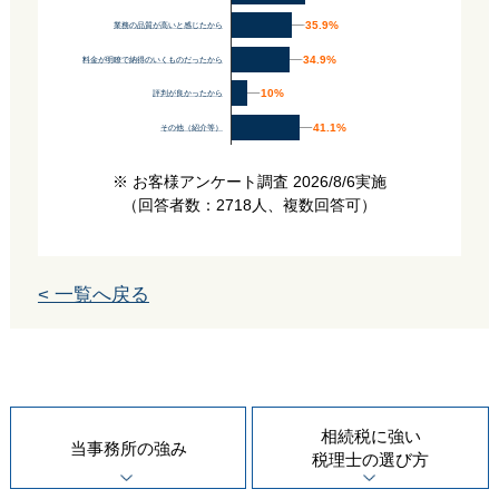
35.9%
35.9%
業務の品質が高いと感じたから
34.9%
34.9%
料金が明瞭で納得のいくものだったから
10%
10%
評判が良かったから
41.1%
41.1%
その他（紹介等）
※ お客様アンケート調査 2026/8/6実施
（回答者数：2718人、複数回答可）
< 一覧へ戻る
相続税に強い
当事務所の
強み
税理士の
選び方