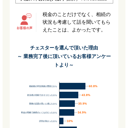
税金のことだけでなく、相続の
状況も考慮して話を聞いてもら
えたことは、よかったです。
チェスターを選んで頂いた理由
～ 業務完了後に頂いているお客様アンケー
トより～
60.8%
60.8%
相続税の申告実績が豊富だから
43.8%
43.8%
担当者が信頼できそうだったから
35.9%
35.9%
業務の品質が高いと感じたから
34.9%
34.9%
料金が明瞭で納得のいくものだったから
10%
10%
評判が良かったから