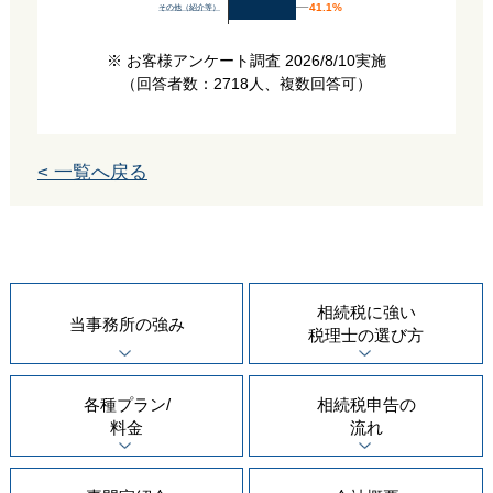
41.1%
41.1%
その他（紹介等）
※ お客様アンケート調査 2026/8/10実施
（回答者数：2718人、複数回答可）
< 一覧へ戻る
相続税に強い
当事務所の
強み
税理士の
選び方
各種プラン/
相続税申告の
料金
流れ