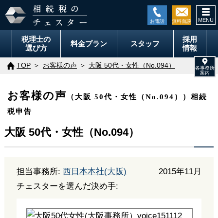
togg
navi
税理士の
採用
料金
プラン
スタッフ
選び方
情報
TOP
お客様の声
大阪 50代・女性（No.094）
お客様の声
（大阪 50代・女性（No.094））相続
税申告
大阪 50代・女性（No.094）
担当事務所:
西日本本社(大阪)
2015年11月
チェスターを選んだ決め手: