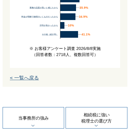
35.9%
35.9%
業務の品質が高いと感じたから
34.9%
34.9%
料金が明瞭で納得のいくものだったから
10%
10%
評判が良かったから
41.1%
41.1%
その他（紹介等）
※ お客様アンケート調査 2026/8/8実施
（回答者数：2718人、複数回答可）
< 一覧へ戻る
相続税に強い
当事務所の
強み
税理士の
選び方