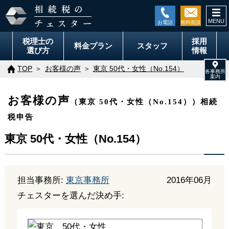
togg
navi
税理士の
採用
料金
プラン
スタッフ
選び方
情報
TOP
お客様の声
東京 50代・女性（No.154）
お客様の声
（東京 50代・女性（No.154））相続
税申告
東京 50代・女性（No.154）
担当事務所:
東京事務所
2016年06月
チェスターを選んだ決め手: