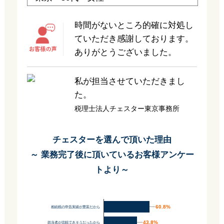
時間がないところ的確に対処し
ていただき感謝しております。
ありがとうございました。
私が担当させていただきまし
た。
税理士法人チェスター東京事務所
チェスターを選んで頂いた理由
～ 業務完了後に頂いているお客様アンケー
トより～
60.8%
60.8%
相続税の申告実績が豊富だから
43.8%
43.8%
担当者が信頼できそうだったから